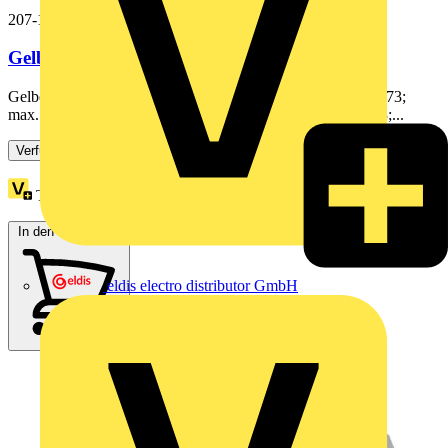
207-1333
Gelbox,Abzweig,für Aderleitungen,grau
Gelbox; Abzweig; für Aderleitungen; mit Gel; Serie 221, 2x73;
max. 4mm²-Klemmen; ohne Verbindungsklemmen; Größe 3;...
Verfügbar: 3 Händler
Treuepunkte:
3
In den Warenkorb
eldis electro distributor GmbH