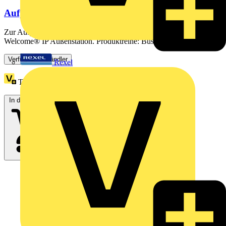
Aufputz-Montagedose, 1/3, schwarz
Zur Aufputzmontage einer Busch-Welcome® 2-Draht und Busch-
Welcome® IP Außenstation. Produktreihe: Busch-Welcome®...
Verfügbar: 3 Händler
Rexel
Treuepunkte:
2
In den Warenkorb