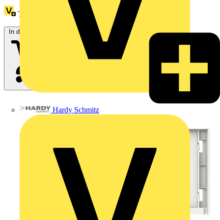
Treuepunkte:
3
In den Warenkorb
Hardy Schmitz