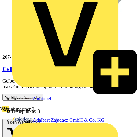
207-1332
Gelbox,Abzweig,für Aderleitungen,grau
Gelbox; Abzweig; für Aderleitungen; mit Gel; Serie 221, 2x73;
max. 4mm²-Klemmen; ohne Verbindungsklemmen; Größe 2;...
Verfügbar: 3 Händler
Zumtobel
Vertriebspartner
9
Treuepunkte:
3
Adalbert Zajadacz GmbH & Co. KG
In den Warenkorb