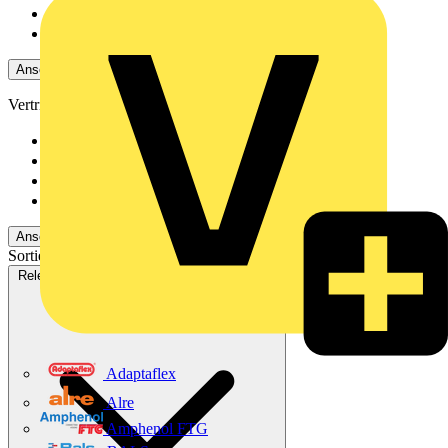
Merten
8
ABB
7
Ansehen 12 Mehr
Vertriebspartner
Rexel
331
Adalbert Zajadacz Gm...
309
Oskar Böttcher GmbH...
162
Emil Löffelhardt Gmb...
42
Ansehen -2 Mehr
Sortieren nach:
Relevanz
Verfügbarkeit
V+ Punkte
Relevanz
Adaptaflex
Alre
Amphenol FTG