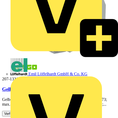
Emil Löffelhardt GmbH & Co. KG
207-1331
Gelbox,Abzweig,für Aderleitungen,grau
Gelbox; Abzweig; für Aderleitungen; mit Gel; Serie 221, 2x73;
max. 4mm²-Klemmen; ohne Verbindungsklemmen; Größe 1;...
Verfügbar: 3 Händler