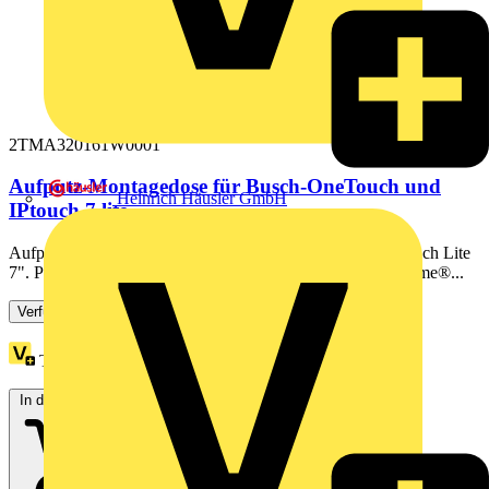
2TMA320161W0001
Aufputz-Montagedose für Busch-OneTouch und
Heinrich Häusler GmbH
IPtouch 7 lite
Aufputz-Montagedose für das Busch-OneTouch und IP Touch Lite
7". Produktreihe: Busch-Welcome® 2-Draht​, Busch-Welcome®...
Verfügbar: 3 Händler
Treuepunkte:
1
In den Warenkorb