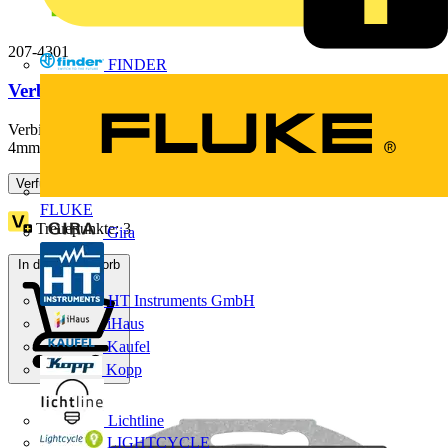
207-4301
FINDER
Verbindungsdose,Abzweig,für Mantelleitungen,weiß
Verbindungsdose; Abzweig; für Mantelleitungen; Serie 221; max.
4mm²-Klemmen; ohne Verbindungsklemmen; weißIhre Vorteile:...
Verfügbar: 4 Händler
FLUKE
Treuepunkte:
3
Gira
In den Warenkorb
HT Instruments GmbH
iHaus
Kaufel
Kopp
Lichtline
LIGHTCYCLE