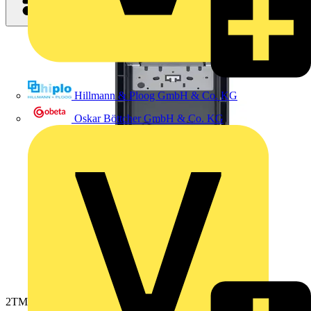
Hillmann & Ploog GmbH & Co. KG
Oskar Böttcher GmbH & Co. KG
2TMA130160B0061