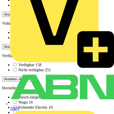
Wasserdichte Verbindungsdosen
163
Elektrodosen
243
Ansehen -4 Mehr
Voltimum+ Treueprogramm
Nein
265
Ja
144
Ansehen -4 Mehr
Verfügbarkeit
Verfügbar
158
Nicht verfügbar
251
Ansehen -4 Mehr
Hersteller
Busch-Jaeger
102
Wago
16
Schneider Electric
10
ABN
DEHN
6