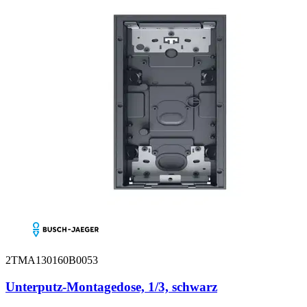
2TMA130160B0053
Unterputz-Montagedose, 1/3, schwarz