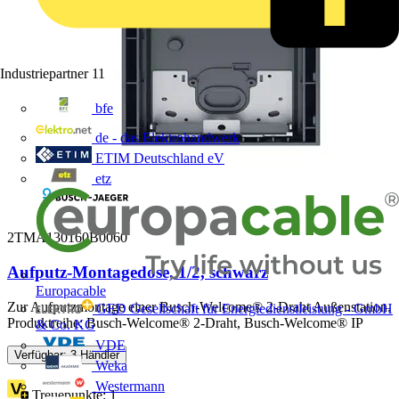
Industriepartner
11
bfe
de - das Elektrohandwerk
ETIM Deutschland eV
etz
2TMA130160B0060
Aufputz-Montagedose, 1/2, schwarz
Europacable
Zur Aufputzmontage einer Busch-Welcome® 2-Draht Außenstation.
GED Gesellschaft für Energiedienstleistung - GmbH
Produktreihe: Busch-Welcome® 2-Draht​, Busch-Welcome® IP
& Co. KG
VDE
Verfügbar: 3 Händler
Weka
Westermann
Treuepunkte:
1