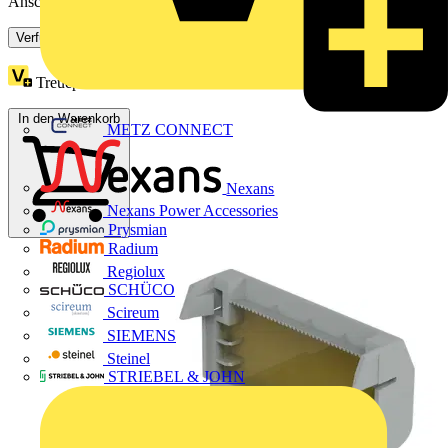
Anschlussklemmenblock). Mit Spreizbefestigung ...
Verfügbar: 3 Händler
Treuepunkte:
1
In den Warenkorb
METZ CONNECT
Nexans
Nexans Power Accessories
Prysmian
Radium
Regiolux
SCHÜCO
Scireum
SIEMENS
Steinel
STRIEBEL & JOHN