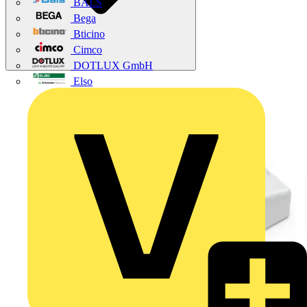
BALS
Bega
Bticino
Cimco
DOTLUX GmbH
Elso