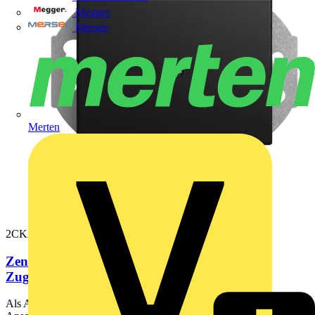
Megger
Mersen
Merten
2CKA001710A4256
Zentralscheibe Leitungsauslass 1-fach Mit
Zugentlastung Busch-balance® SI
Als Abdeckung für Leitungsauslass. Mit Zugentlastung (ohne