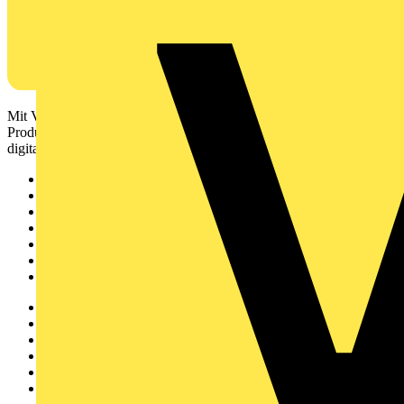
Mit Voltimum erhalten Elektrofachkräfte Zugang zu Branchennews,
Produktinformationen, Schulungen und Tools – alles auf einer
digitalen Plattform und Community.
Sitemap
Startseite
News
Akademie
Produktsuche
Partner
Voltimum+
Weitere Links
Über uns
Kontakt
Downloadbereich (PDFs)
Häufig gestellte Fragen
voltimum.com