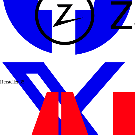
Zaptec
Hersteller
35