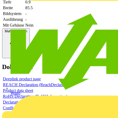
Tiefe
0.9
Breite
85.5
Bildsystem
-
Ausführung
-
Mit Gehäuse
Nein
Mehr anzeigen
Dokumente
Deeplink product page
REACH Declaration (ReachDeclaration)
Product data sheet
Wago
RoHS Declaration (RoHSInformation)
Declaration of Conformity - CE (DecConCe)
Conflict Minerals Reporting Template (CMRT) (ConMinRepTem)