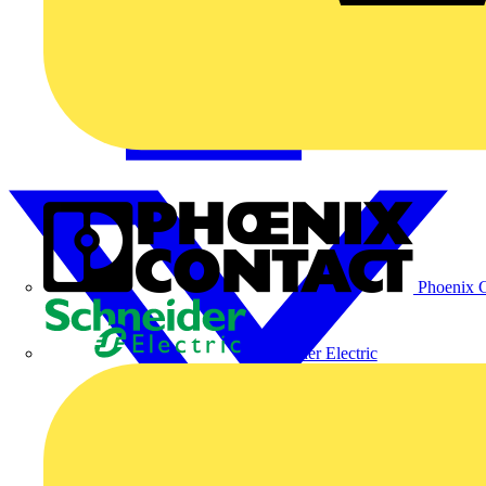
Phoenix C
Schneider Electric