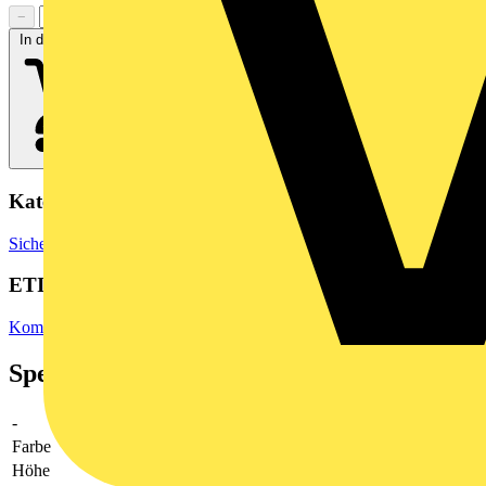
−
+
In den Warenkorb
Kategorien
Sicherheit & Zutrittskontrolle
Zutrittskontrollsysteme
ETIM Group
Kommunikationstechnik/Komponenten und Systeme
Spezifikationen
-
-
Farbe
weiß
Höhe
53.9