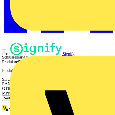
Signify
Schlüsselkarte für das Busch-Welcome® Transponder-Modul.
Produktreihe: Busch-Welcome® 2-Draht​
Produktkennzeichen
SKU: 2CKA008300A0372
EAN: 4011395197530
GTIN: 4011395197530
MPN: 83173
Verfügbar: 2 Händler
Treuepunkte:
1