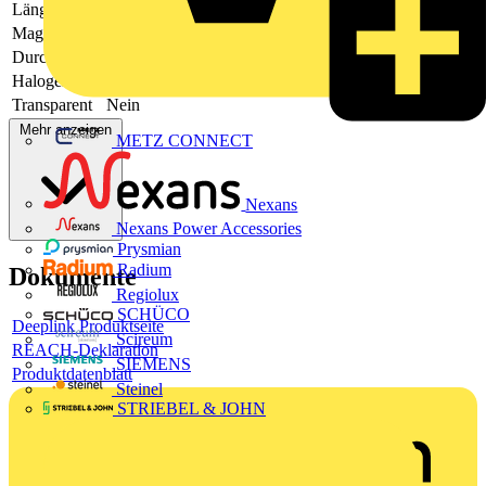
Länge
-
Magnetisch
-
Durchmesser
-
Halogenfrei
Ja
Transparent
Nein
Mehr anzeigen
METZ CONNECT
Nexans
Nexans Power Accessories
Prysmian
Radium
Dokumente
Regiolux
SCHÜCO
Deeplink Produktseite
Scireum
REACH-Deklaration
SIEMENS
Produktdatenblatt
Steinel
STRIEBEL & JOHN