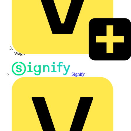
Wago
Signify