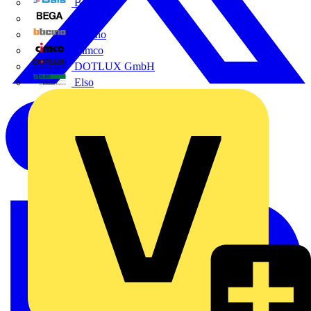
BALS
Bega
Bticino
Cimco
DOTLUX GmbH
Elso