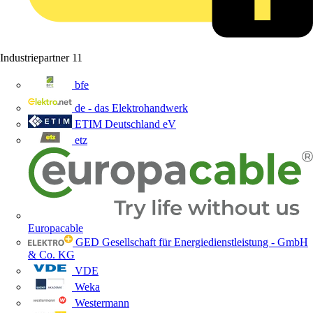
Industriepartner
11
bfe
de - das Elektrohandwerk
ETIM Deutschland eV
etz
Europacable
GED Gesellschaft für Energiedienstleistung - GmbH
& Co. KG
VDE
Weka
Westermann