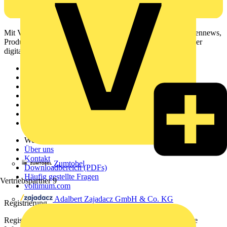
Mit Voltimum erhalten Elektrofachkräfte Zugang zu Branchennews,
Produktinformationen, Schulungen und Tools – alles auf einer
digitalen Plattform und Community.
Sitemap
Startseite
News
Akademie
Produktsuche
Partner
Voltimum+
Weitere Links
Über uns
Kontakt
Zumtobel
Downloadbereich (PDFs)
Häufig gestellte Fragen
Vertriebspartner
9
voltimum.com
Adalbert Zajadacz GmbH & Co. KG
Registrierung
Registrieren Sie sich kostenlos und erhalten Sie stets aktuelle