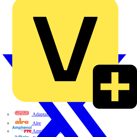
Adaptaflex
Alre
Amphenol FTG