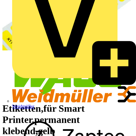
Etiketten,für Smart
Weidmüller
Printer,permanent
klebend,gelb