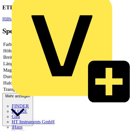
ETIM Group
Hilfsmaterial
Spezifikationen
Farbe
gelb
Höhe
20
Breite
7
Länge
-
Magnetisch
-
Durchmesser
-
Halogenfrei
Ja
Transparent
Nein
Mehr anzeigen
FINDER
FLUKE
Gira
HT Instruments GmbH
iHaus