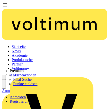
Startseite
News
Akademie
Produktsuche
Partner
Voltimum+
Premium
AEG
Werbeaktionen
Filial-Suche
Punkte einlösen
Anmelden
Registrierung
Anmelden
Registrierung