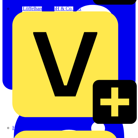
Emil Löffelhardt GmbH & Co. KG
Hardy Schmitz