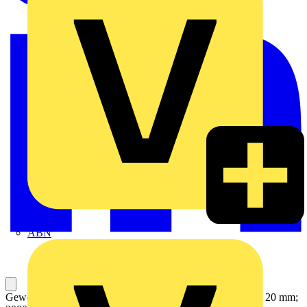
ABN
Gewebeetiketten; für Smart Printer; permanent klebend; 7 x 20 mm;