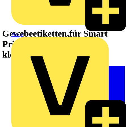
Gewebeetiketten,für Smart
Philips
Printer,permanent
klebend,gelb