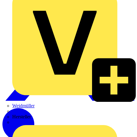
Weidmüller
Zaptec
Hersteller
ABB