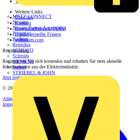
Voltimum+
Weitere Links
METZ CONNECT
Über uns
Nexans
Kontakt
Nexans Power Accessories
Downloadbereich (PDFs)
Prysmian
Häufig gestellte Fragen
Radium
voltimum.com
Regiolux
SCHÜCO
Registrierung
Scireum
Registrieren Sie sich kostenlos und erhalten Sie stets aktuelle
SIEMENS
Informationen aus der Elektroindustrie.
Steinel
STRIEBEL & JOHN
Jetzt registrieren
© 2002-
2026
Voltimum
Allgemeine Geschäftsbedingungen
Datenschutzerklärung
Impressum