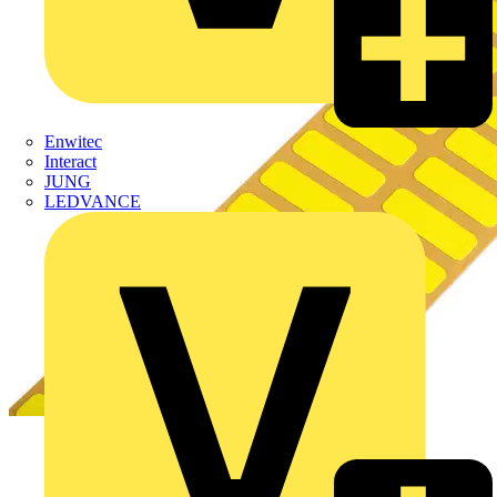
Enwitec
Interact
JUNG
LEDVANCE