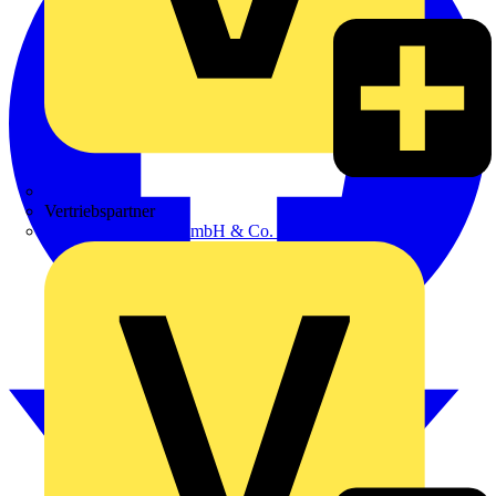
Zumtobel
Vertriebspartner
Adalbert Zajadacz GmbH & Co. KG