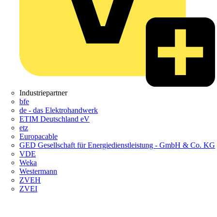
Industriepartner
bfe
de - das Elektrohandwerk
ETIM Deutschland eV
etz
Europacable
GED Gesellschaft für Energiedienstleistung - GmbH & Co. KG
VDE
Weka
Westermann
ZVEH
ZVEI