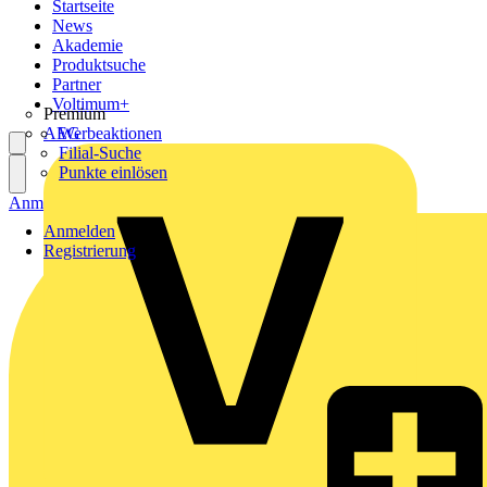
Startseite
News
Akademie
Produktsuche
Partner
Voltimum+
Premium
AEG
Werbeaktionen
Filial-Suche
Punkte einlösen
Anmelden
Registrierung
Anmelden
Registrierung