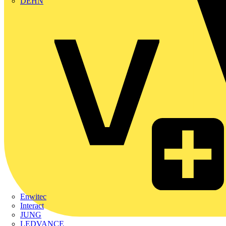
DEHN
Enwitec
Interact
JUNG
LEDVANCE