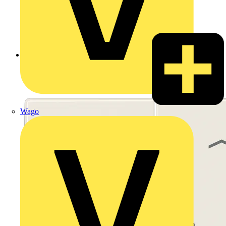
Zurück zu Produkte
Wago