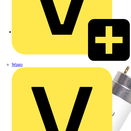
Zurück zu Produkte
Wago