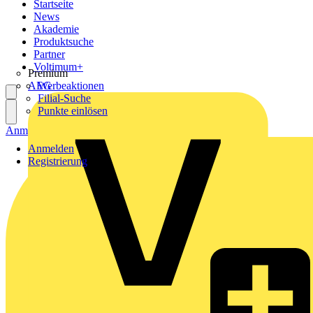
Startseite
News
Akademie
Produktsuche
Partner
Voltimum+
Premium
AEG
Werbeaktionen
Filial-Suche
Punkte einlösen
Anmelden
Registrierung
Anmelden
Registrierung