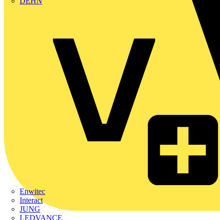
DEHN
Enwitec
Interact
JUNG
LEDVANCE