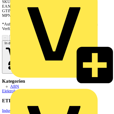
SKU: 2531500010
EAN: 04032248313686
GTIN: 04032248313686
MPN: PAC-S1200-HE20-V8-1M
*Auf Anfrage verfügbar - bitte in den Warenkorb legen, um
Verfügbarkeit zu prüfen
−
+
In den Warenkorb
Kategorien
ABN
Elektrokabel & Leitungen
Spezialkabel
ETIM Group
Industriesteuerungen SPS