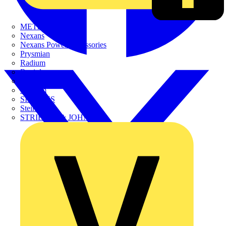
METZ CONNECT
Nexans
Nexans Power Accessories
Prysmian
Radium
Regiolux
SCHÜCO
Scireum
SIEMENS
Steinel
STRIEBEL & JOHN