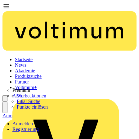
Startseite
News
Akademie
Produktsuche
Partner
Voltimum+
Premium
AEG
Werbeaktionen
Filial-Suche
Punkte einlösen
Anmelden
Registrierung
Anmelden
Registrierung