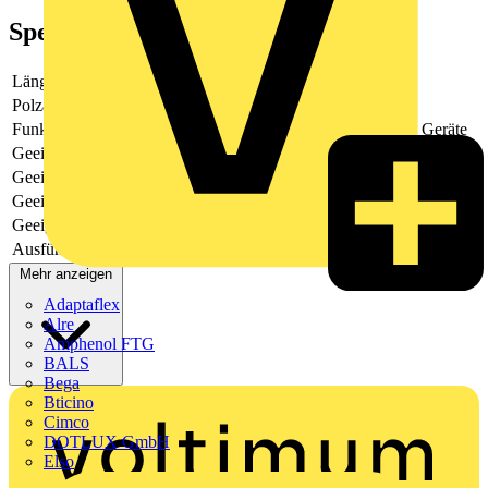
Spezifikationen
Länge
-
Polzahl
-
Funktion
SPS-sonstige Geräte
Geeignet für analoge Signale
-
Geeignet für digitale Signale
-
Geeignet für Ausgangskarte SPS
Nein
Geeignet für Eingangskarte SPS
Nein
Ausführung elektrischer Anschluss, feldseitig
-
Mehr anzeigen
Adaptaflex
Alre
Amphenol FTG
BALS
Bega
Bticino
Cimco
DOTLUX GmbH
Elso