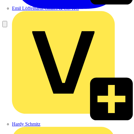
Emil Löffelhardt GmbH & Co. KG
Hardy Schmitz