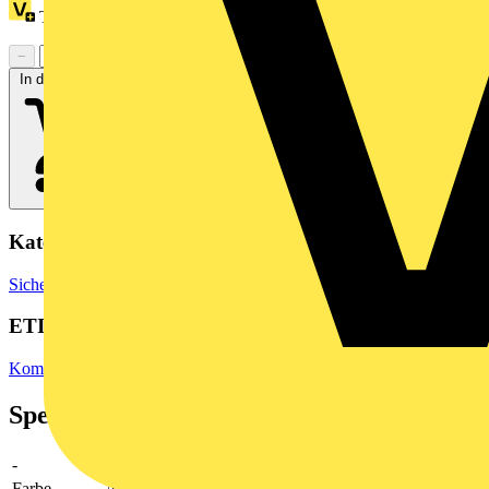
Treuepunkte:
3
−
+
In den Warenkorb
Kategorien
Sicherheit & Zutrittskontrolle
Zutrittskontrollsysteme
ETIM Group
Kommunikationstechnik/Komponenten und Systeme
Spezifikationen
-
-
Farbe
Aluminium