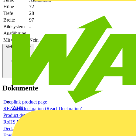
Höhe
72
Tiefe
28
Breite
97
Bildsystem
-
Ausführung
-
Mit Gehäuse
Nein
Mehr anzeigen
Dokumente
Deeplink product page
Wago
REACH Declaration (ReachDeclaration)
Product data sheet
RoHS Declaration (RoHSInformation)
Declaration of Conformity - CE (DecConCe)
Environmental Product Declaration - EPD (EnvProDecEpd)