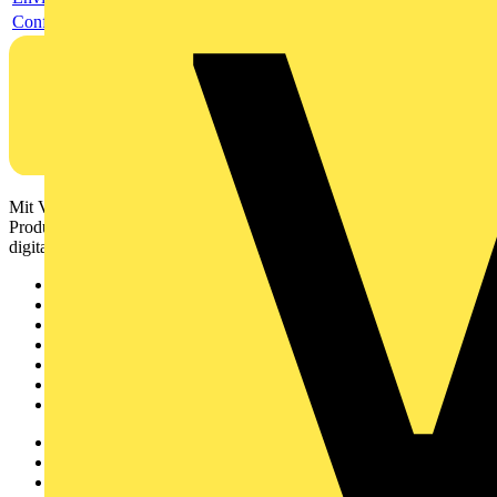
Conflict Minerals Reporting Template (CMRT) (ConMinRepTem)
Mit Voltimum erhalten Elektrofachkräfte Zugang zu Branchennews,
Produktinformationen, Schulungen und Tools – alles auf einer
digitalen Plattform und Community.
Sitemap
Startseite
News
Akademie
Produktsuche
Partner
Voltimum+
Weitere Links
Über uns
Kontakt