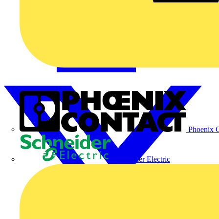
Phoenix C
Schneider Electric