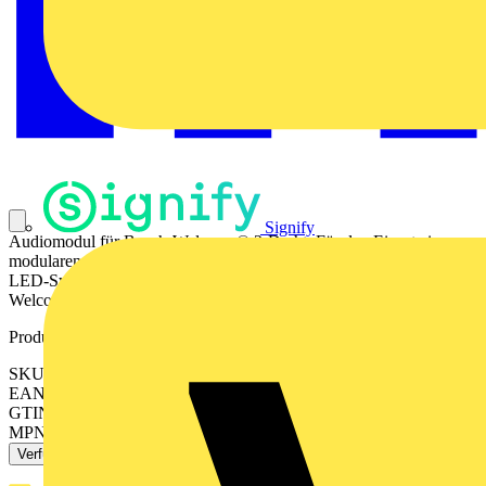
Signify
Audiomodul für Busch-Welcome® 2-Draht. Für den Einsatz in
modularen Außenstationsrahmen. Integrierte Zustandsanzeige über
LED-Symbole (erfüllt DIN 18040). Produktreihe: Busch-
Welcome® 2-Draht​
Produktkennzeichen
SKU: 2TMA200160A0027
EAN: 6955891815872
GTIN: 6955891815872
MPN: A251381A-A-03
Verfügbar: 3 Händler