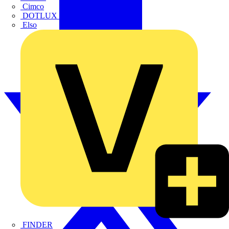
Cimco
DOTLUX GmbH
Elso
FINDER