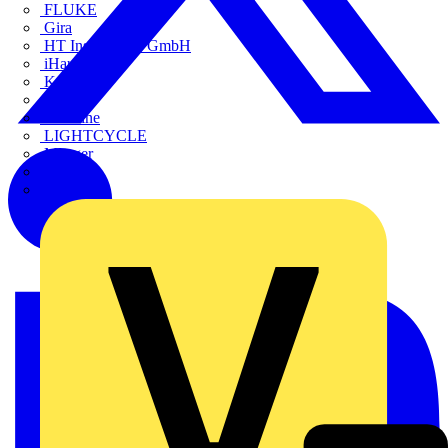
FLUKE
Gira
HT Instruments GmbH
iHaus
Kaufel
Kopp
Lichtline
LIGHTCYCLE
Megger
Mersen
Merten