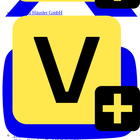
Heinrich Häusler GmbH
Hillmann & Ploog GmbH & Co. KG