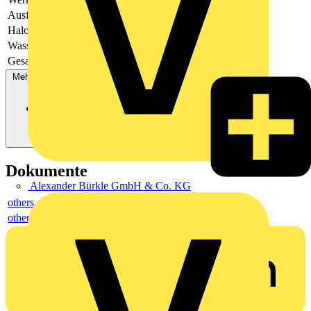
Ausführung
offen
Halogenfrei
Ja
Wasserdicht
Ja
Gesamtlänge
17.7
Mehr anzeigen
Dokumente
Alexander Bürkle GmbH & Co. KG
others
others