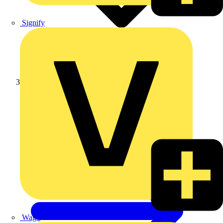
Signify
Weidmüller
Wago