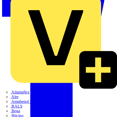
Adaptaflex
Alre
Amphenol FTG
BALS
Bega
Bticino