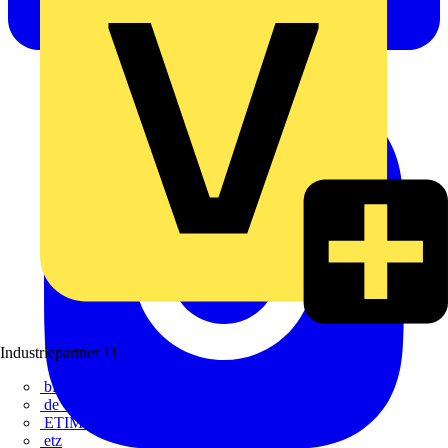
Industriepartner
11
bfe
de - das Elektrohandwerk
ETIM Deutschland eV
etz