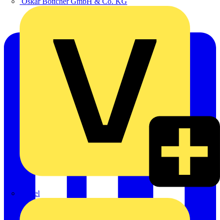
Oskar Böttcher GmbH & Co. KG
Rexel