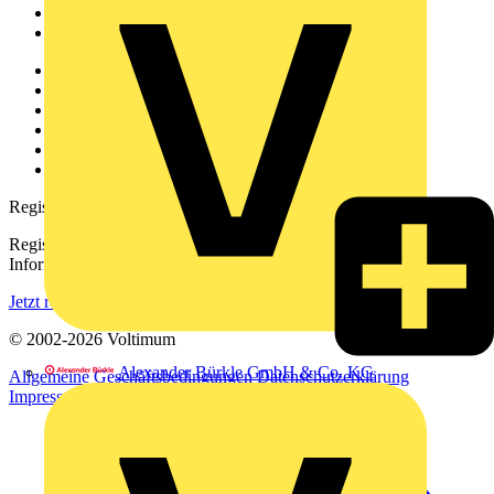
Partner
Voltimum+
Weitere Links
Über uns
Kontakt
Downloadbereich (PDFs)
Häufig gestellte Fragen
voltimum.com
Registrierung
Registrieren Sie sich kostenlos und erhalten Sie stets aktuelle
Informationen aus der Elektroindustrie.
Jetzt registrieren
© 2002-
2026
Voltimum
Alexander Bürkle GmbH & Co. KG
Allgemeine Geschäftsbedingungen
Datenschutzerklärung
Impressum