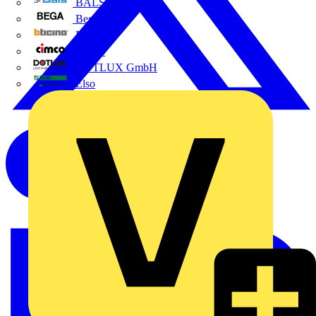
BALS
Bega
Bticino
Cimco
DOTLUX GmbH
Elso