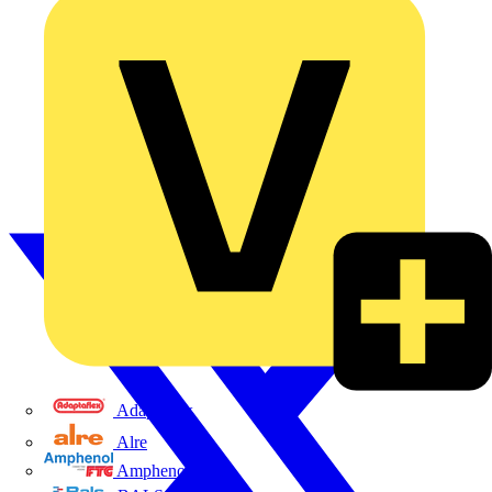
Adaptaflex
Alre
Amphenol FTG