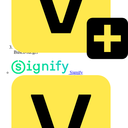
Busch-Jaeger
Signify