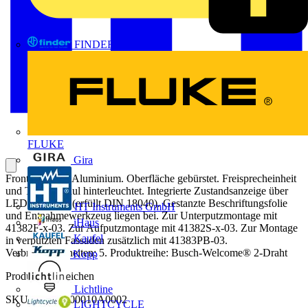
FINDER
FLUKE
Gira
Frontplatte aus Aluminium. Oberfläche gebürstet. Freisprecheinheit
und Tastenmodul hinterleuchtet. Integrierte Zustandsanzeige über
LED-Symbole (erfüllt DIN 18040). Gestanzte Beschriftungsfolie
HT Instruments GmbH
und Entnahmewerkzeug liegen bei. Zur Unterputzmontage mit
iHaus
41382F-x-03. Zur Aufputzmontage mit 41382S-x-03. Zur Montage
Kaufel
in verputzten Fassaden zusätzlich mit 41383PB-03.
Verbrauchseinheiten: 5. Produktreihe: Busch-Welcome® 2-Draht​
Kopp
Produktkennzeichen
Lichtline
SKU: 2TMA200010A0002
LIGHTCYCLE