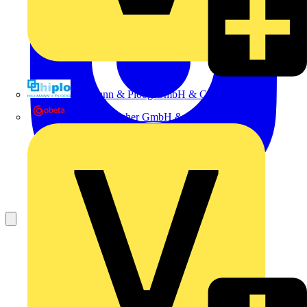
Hillmann & Ploog GmbH & Co. KG
Oskar Böttcher GmbH & Co. KG