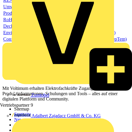
REACH Declaration (ReachDeclaration)
Umweltprodukterklärung - EPD, EcoSolutions Profil
Product data sheet
RoHS Declaration (RoHSInformation)
Declaration of Conformity - CE (DecConCe)
Environmental Product Declaration - EPD (EnvProDecEpd)
Conflict Minerals Reporting Template (CMRT) (ConMinRepTem)
Mit Voltimum erhalten Elektrofachkräfte Zugang zu Branchennews,
Produktinformationen, Schulungen und Tools – alles auf einer
Zumtobel
digitalen Plattform und Community.
Vertriebspartner
9
Sitemap
Startseite
Adalbert Zajadacz GmbH & Co. KG
News
Akademie
Produktsuche