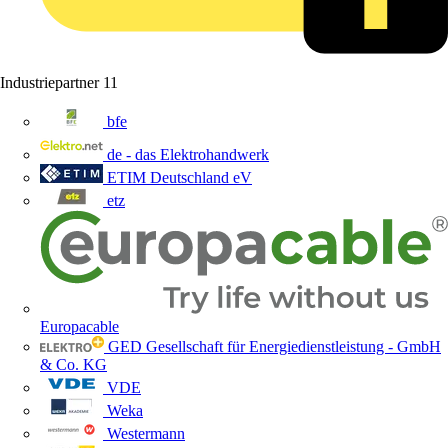
Industriepartner
11
bfe
de - das Elektrohandwerk
ETIM Deutschland eV
etz
Europacable
GED Gesellschaft für Energiedienstleistung - GmbH
& Co. KG
VDE
Weka
Westermann