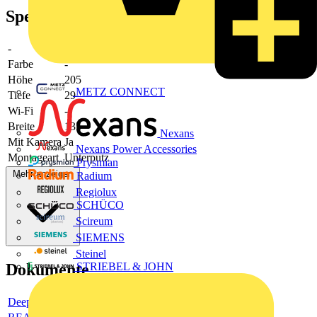
Spezifikationen
-
-
Farbe
-
Höhe
205
METZ CONNECT
Tiefe
29
Wi-Fi
-
Breite
135
Nexans
Mit Kamera
Ja
Nexans Power Accessories
Montageart
Unterputz
Prysmian
Mehr anzeigen
Radium
Regiolux
SCHÜCO
Scireum
SIEMENS
Steinel
Dokumente
STRIEBEL & JOHN
Deeplink product page