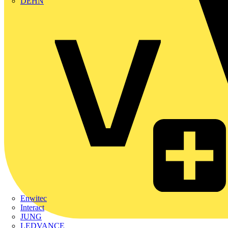
DEHN
Enwitec
Interact
JUNG
LEDVANCE