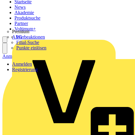
Startseite
News
Akademie
Produktsuche
Partner
Voltimum+
Premium
AEG
Werbeaktionen
Filial-Suche
Punkte einlösen
Anmelden
Registrierung
Anmelden
Registrierung