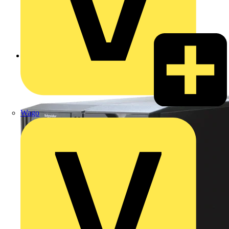
Zurück zu Produkte
Wago