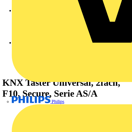
KNX Taster Universal, 2fach,
F10, Secure, Serie AS/A
Philips