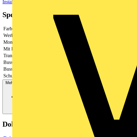
Installationsbussysteme
Spezifikationen
Farbe
-
Werkstoff
sonstige
Montageart
Unterputz
Mit Display
Nein
Transparent
Nein
Bussystem KNX
Ja
Bussystem LON
Nein
Schutzart (IP)
IP20
Mehr anzeigen
Dokumente