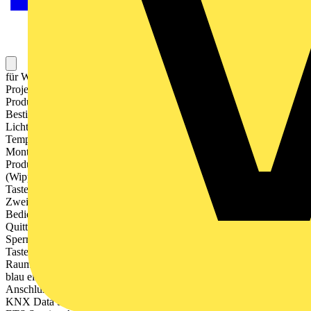
für Wippen Art.-Nrn. .. 102 .., .. 102 KO5 .. in den Serien AS und A
Projektierung und Inbetriebnahme mit ETS5 oder neuer ETS-
Produktfamilie: Taster Produkttyp: Taster 2fach
Bestimmungsgemäßer Gebrauch Bedienen von Verbrauchern, z.B.
Licht ein/aus, Dimmen, Jalousien auf/ab, Helligkeitswerte,
Temperaturen, Abrufen und Abspeichern von Lichtszenen etc.
Montage in Gerätedose mit Abmessungen nach DIN 49073
Produkteigenschaften KNX Medium: TP 256 Bedienkonzept
(Wippe oder Taste) für jede Bedienfläche einstellbar
Tastenauswertung (Einflächenbedienung oder
Zweiflächenbedienung) einstellbar Eine oder zwei Funktionen pro
Bedienfläche Integrierter Busankoppler Alarmfunktion, optional mit
Quittierung durch Betätigung mit beliebiger Taste Sperrfunktion:
Sperren oder Funktionsumschaltung aller oder einzelner
Tastenfunktionen Helligkeit der Status-LED einstellbar Messung der
Raumtemperatur Eine Status-LED pro Bedienfläche – rot, grün oder
blau einstellbar Anschluss einer Taster-Erweiterung möglich
Anschluss von Installationstastern oder Reedkontakten möglich
KNX Data Secure kompatibel ab ETS 5.7.3 Updatefähig mit