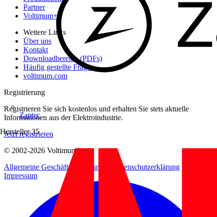
Partner
Voltimum+
Weitere Links
Über uns
Kontakt
Downloadbereich (PDFs)
Häufig gestellte Fragen
voltimum.com
Registrierung
Registrieren Sie sich kostenlos und erhalten Sie stets aktuelle
Zaptec
Informationen aus der Elektroindustrie.
Hersteller
35
Jetzt registrieren
© 2002-
2026
Voltimum
Allgemeine Geschäftsbedingungen
Datenschutzerklärung
Impressum