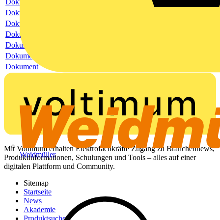
Dokument
Dokument
Dokument
Dokument
Dokument
Dokument
Dokument
Mit Voltimum erhalten Elektrofachkräfte Zugang zu Branchennews,
Weidmüller
Produktinformationen, Schulungen und Tools – alles auf einer
digitalen Plattform und Community.
Sitemap
Startseite
News
Akademie
Produktsuche