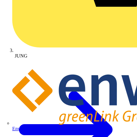
JUNG
Enwitec