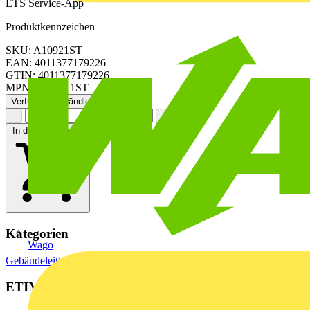
ETS Service-App
Produktkennzeichen
SKU: A10921ST
EAN: 4011377179226
GTIN: 4011377179226
MPN: A 1092 1ST
Verfügbar: 2 Händler
−
+
In den Warenkorb
Kategorien
Wago
Gebäudeleittechnik & Automation
Lichtsteuerungssysteme
ETIM Group