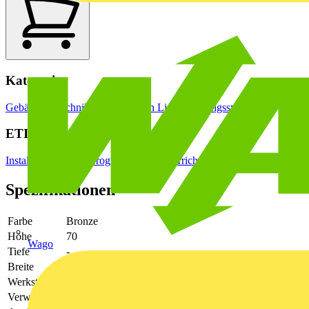
Kategorien
Gebäudeleittechnik & Automation
Lichtsteuerungssysteme
ETIM Group
Installationsschalterprogramme/Steckvorrichtungen
Spezifikationen
Farbe
Bronze
Höhe
70
Wago
Tiefe
-
Breite
70
Werkstoff
-
Verwendung
sonstige