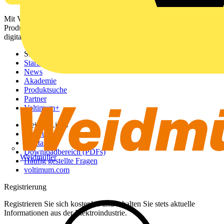
Mit Voltimum erhalten Elektrofachkräfte Zugang zu Branchennews,
Produktinformationen, Schulungen und Tools – alles auf einer
digitalen Plattform und Community.
Sitemap
Startseite
News
Akademie
Produktsuche
Partner
Voltimum+
Weitere Links
Über uns
Kontakt
Downloadbereich (PDFs)
Weidmüller
Häufig gestellte Fragen
voltimum.com
Registrierung
Registrieren Sie sich kostenlos und erhalten Sie stets aktuelle
Informationen aus der Elektroindustrie.