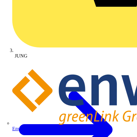
JUNG
Enwitec