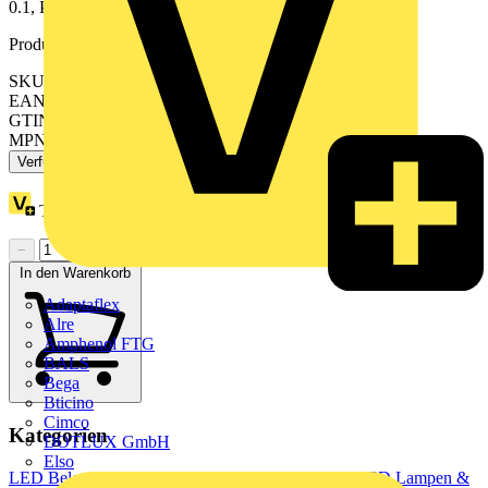
0.1, PstLM 0.1
Produktkennzeichen
SKU: 8720169388130
EAN: 8720169388130
GTIN: 8720169388147
MPN: MAS LEDtube 1500mm HO 16.7W 840 T8 EELB
Verfügbar: 1 Händler
Treuepunkte:
1
−
+
In den Warenkorb
Adaptaflex
Alre
Amphenol FTG
BALS
Bega
Bticino
Cimco
Kategorien
DOTLUX GmbH
Elso
LED Beleuchtung & Leuchten
LED Beleuchtung
LED Lampen &