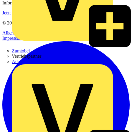
Informationen aus der Elektroindustrie.
Jetzt registrieren
© 2002-
2026
Voltimum
Allgemeine Geschäftsbedingungen
Datenschutzerklärung
Impressum
Zumtobel
Vertriebspartner
Adalbert Zajadacz GmbH & Co. KG