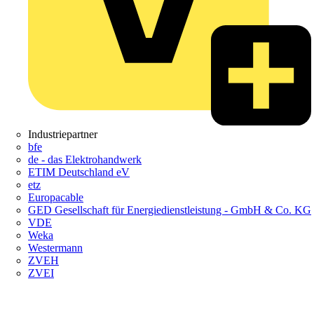
Industriepartner
bfe
de - das Elektrohandwerk
ETIM Deutschland eV
etz
Europacable
GED Gesellschaft für Energiedienstleistung - GmbH & Co. KG
VDE
Weka
Westermann
ZVEH
ZVEI