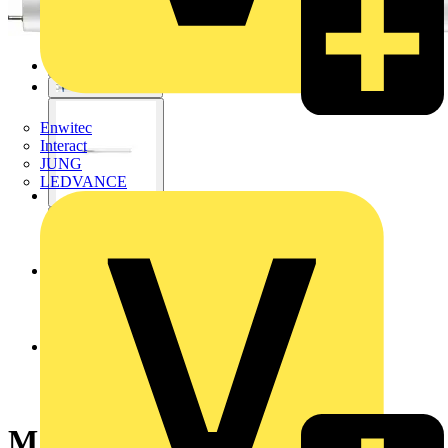
Enwitec
Interact
JUNG
LEDVANCE
MASTER, LEDtube, T8,