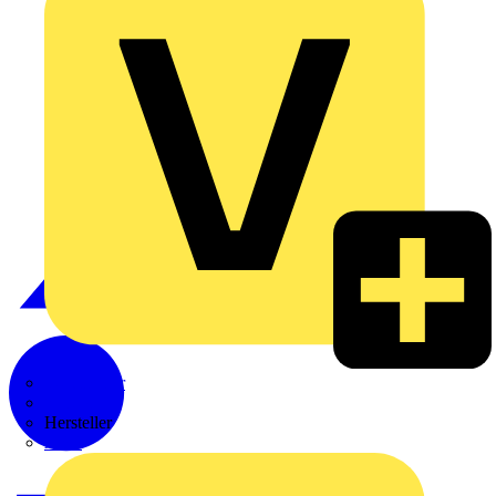
Weidmüller
Zaptec
Hersteller
ABB