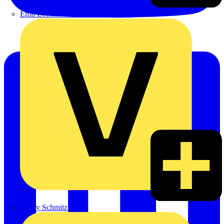
Emil Löffelhardt GmbH & Co. KG
Hardy Schmitz