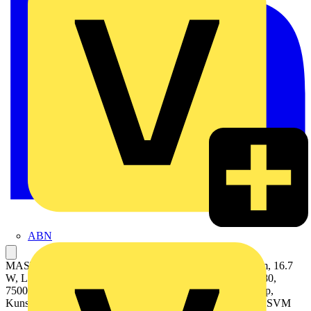
ABN
MASTER, LEDtube, T8, KVG/VVG/220-240V, 1500 mm, 16.7
W, LED alternative to 58W TL-D, 4000 K, 3100 lm, CRI 80,
75000 Stunde(n), 185 lm/W, EEL B, G13 Rotatable end-cap,
Kunststoff, 40 %, 1500 mm, RG0, SDCM 6, PF 0.9, IP20, SVM