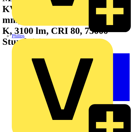
KVG/VVG/220-240V, 1500
mm, 16.7 W, 58W TL-D, 4000
K, 3100 lm, CRI 80, 75000
Philips
Stunde(n)