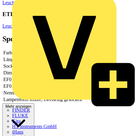
Leuchtmittel
ETIM Group
Leuchtmittel
Spezifikationen
Farbe
weiß
Länge
1514.2
Sockel
G13
Dimmbar
Nein
EF019085
Kunststoff
EF019128
20
Nennstrom
70 - 84
Lampenform
Röhre, zweiseitig gesockelt
Mehr anzeigen
FINDER
FLUKE
Gira
HT Instruments GmbH
iHaus