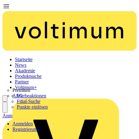
Startseite
News
Akademie
Produktsuche
Partner
Voltimum+
Premium
AEG
Werbeaktionen
Filial-Suche
Punkte einlösen
Anmelden
Registrierung
Anmelden
Registrierung