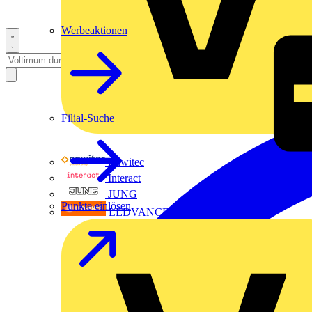
Werbeaktionen
Filial-Suche
Enwitec
Interact
JUNG
Punkte einlösen
LEDVANCE