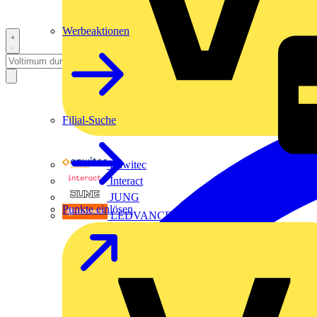
Werbeaktionen
Filial-Suche
Enwitec
Interact
JUNG
Punkte einlösen
LEDVANCE