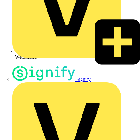
Weidmüller
Signify