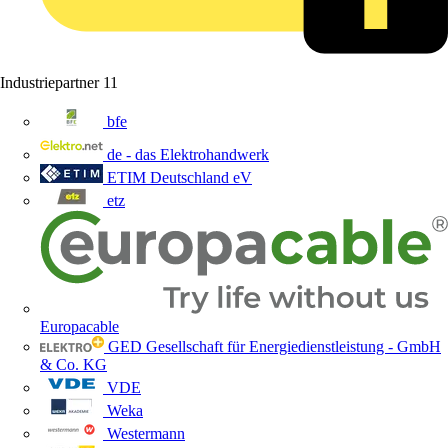
Industriepartner
11
bfe
de - das Elektrohandwerk
ETIM Deutschland eV
etz
Europacable
GED Gesellschaft für Energiedienstleistung - GmbH
& Co. KG
VDE
Weka
Westermann