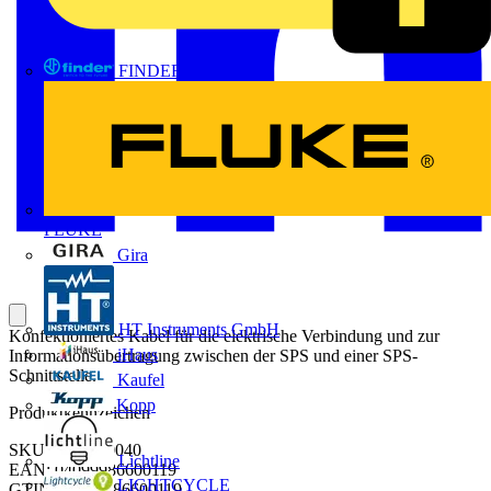
FINDER
FLUKE
Gira
HT Instruments GmbH
Konfektioniertes Kabel für die elektrische Verbindung und zur
iHaus
Informationsübertragung zwischen der SPS und einer SPS-
Schnittstelle.
Kaufel
Kopp
Produktkennzeichen
SKU: 2605170040
Lichtline
EAN: 04099986600119
LIGHTCYCLE
GTIN: 04099986600119