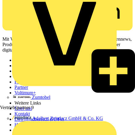
Mit Voltimum erhalten Elektrofachkräfte Zugang zu Branchennews,
Produktinformationen, Schulungen und Tools – alles auf einer
digitalen Plattform und Community.
Sitemap
Startseite
News
Akademie
Produktsuche
Partner
Voltimum+
Zumtobel
Weitere Links
Vertriebspartner
9
Über uns
Kontakt
Adalbert Zajadacz GmbH & Co. KG
Downloadbereich (PDFs)
Häufig gestellte Fragen
voltimum.com