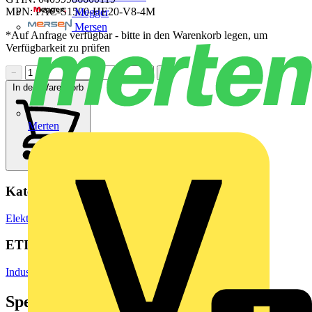
MPN: PAC-S1500-HE20-V8-4M
Megger
Mersen
*Auf Anfrage verfügbar - bitte in den Warenkorb legen, um
Verfügbarkeit zu prüfen
−
+
In den Warenkorb
Merten
Kategorien
Elektrokabel & Leitungen
Spezialkabel
ETIM Group
Industriesteuerungen SPS
Spezifikationen