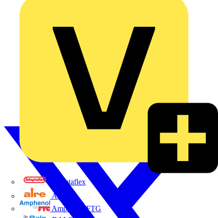
Adaptaflex
Alre
Amphenol FTG