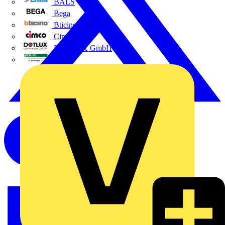
BALS
Bega
Bticino
Cimco
DOTLUX GmbH
Elso