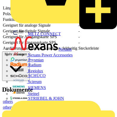
Länge
4
Polzahl
-
Funktion
-
Geeignet für analoge Signale
-
Geeignet für digitale Signale
-
METZ CONNECT
Geeignet für Ausgangskarte SPS
-
Geeignet für Eingangskarte SPS
-
Ausführung elektrischer Anschluss, feldseitig
Steckerleiste
Nexans
Mehr anzeigen
Nexans Power Accessories
Prysmian
Radium
Regiolux
SCHÜCO
Scireum
SIEMENS
Dokumente
Steinel
STRIEBEL & JOHN
others
others