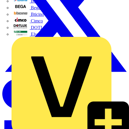
BALS
Bega
Bticino
Cimco
DOTLUX GmbH
Elso