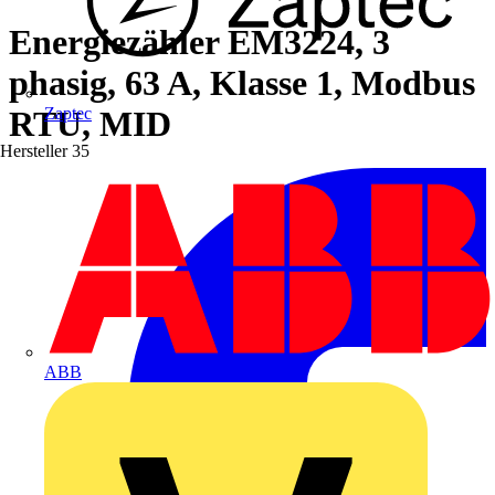
Energiezähler EM3224, 3
phasig, 63 A, Klasse 1, Modbus
RTU, MID
Zaptec
Hersteller
35
ABB