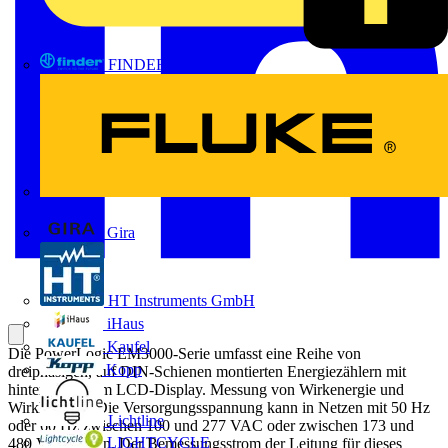
FINDER
FLUKE
Gira
HT Instruments GmbH
iHaus
Kaufel
Die PowerLogic EM3000-Serie umfasst eine Reihe von
Kopp
dreiphasigen, auf DIN-Schienen montierten Energiezählern mit
hinterleuchtetem LCD-Display. Messung von Wirkenergie und
Wirkleistung. Die Versorgungsspannung kann in Netzen mit 50 Hz
Lichtline
oder 60 Hz zwischen 100 und 277 VAC oder zwischen 173 und
LIGHTCYCLE
480 VAC liegen. Der Bemessungsstrom der Leitung für dieses