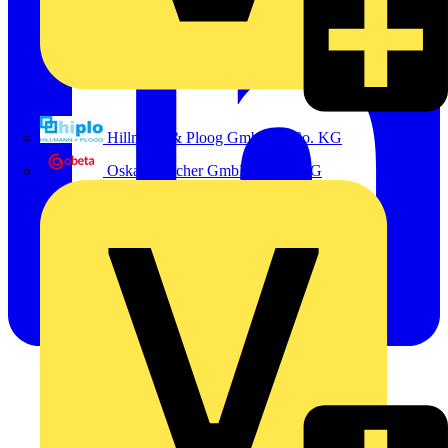
Hillmann & Ploog GmbH & Co. KG
Oskar Böttcher GmbH & Co. KG