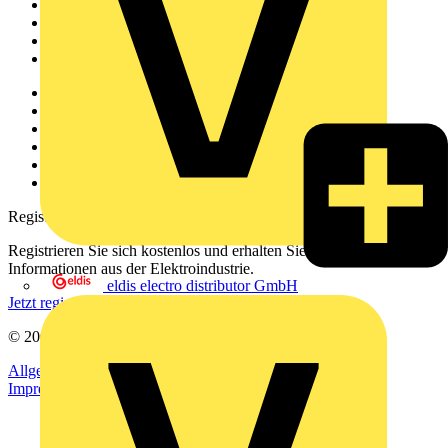
Akademie
Produktsuche
Partner
Voltimum+
Weitere Links
Über uns
Kontakt
Downloadbereich (PDFs)
Häufig gestellte Fragen
voltimum.com
Registrierung
Registrieren Sie sich kostenlos und erhalten Sie stets aktuelle
Informationen aus der Elektroindustrie.
eldis electro distributor GmbH
Jetzt registrieren
© 2002-
2026
Voltimum
Allgemeine Geschäftsbedingungen
Datenschutzerklärung
Impressum