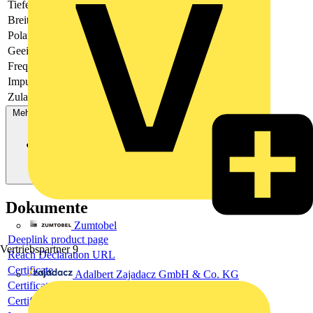
Tiefe
69
Breite
90
Polart
Dreileiter/Vierleiter
Geeicht
Nein
Frequenz
50 - 60
Impulsart
D0
Zulassung
-
Mehr anzeigen
Dokumente
Zumtobel
Deeplink product page
Vertriebspartner
9
Reach Declaration URL
Certificate
Adalbert Zajadacz GmbH & Co. KG
Certificate
Certificate