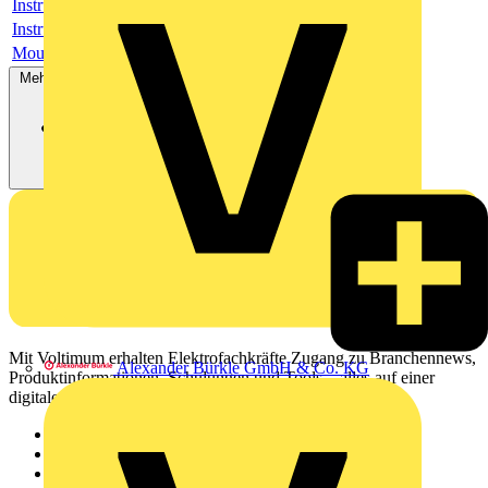
Instructions for use
Instructions for use
Mounting Instruction
Mehr anzeigen
Mit Voltimum erhalten Elektrofachkräfte Zugang zu Branchennews,
Alexander Bürkle GmbH & Co. KG
Produktinformationen, Schulungen und Tools – alles auf einer
digitalen Plattform und Community.
Sitemap
Startseite
News