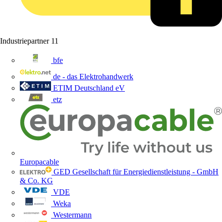
Industriepartner
11
bfe
de - das Elektrohandwerk
ETIM Deutschland eV
etz
Europacable
GED Gesellschaft für Energiedienstleistung - GmbH
& Co. KG
VDE
Weka
Westermann