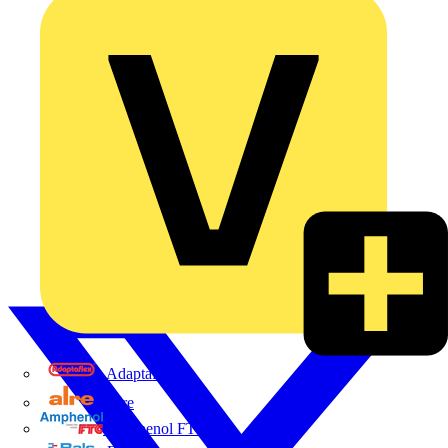
Adaptaflex
Alre
Amphenol FTG