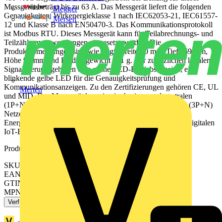
Messgerät beträgt bis zu 63 A. Das Messgerät liefert die folgenden
Megger
Genauigkeiten, Wirkenergieklasse 1 nach IEC62053-21, IEC61557-
Mersen
12 und Klasse B nach EN50470-3. Das Kommunikationsprotokoll
ist Modbus RTU. Dieses Messgerät kann für Teilabrechnungs- und
Teilzählungsanwendungen eingesetzt werden. Die
Produktabmessungen sind wie folgt: Breite 90 mm, Tiefe 69 mm,
Höhe 95 mm und Produktgewicht 451 g. Zur zusätzlichen lokalen
Signalisierung gehören eine grüne LED-Betriebsanzeige, eine
blinkende gelbe LED für die Genauigkeitsprüfung und
Kommunikationsanzeigen. Zu den Zertifizierungen gehören CE, UL
Merten
und MID. Das Messgerät kann in einphasigen und neutralen
(1P+N), dreiphasigen (3P) und dreiphasigen und neutralen (3P+N)
Netzen installiert werden. Kompatibel mit
Energiemanagementsoftware zur Nutzung der Vorteile der digitalen
IoT-Energieverteilung.
Produktkennzeichen
SKU: METSEEM3224
EAN: 3606487294696
GTIN: 3606487294696
MPN: METSEEM3224
Verfügbar: 1 Händler