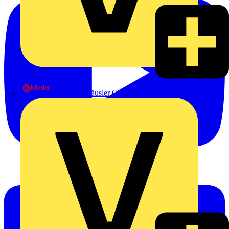
Heinrich Häusler GmbH