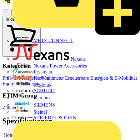
Treuepunkte:
4
−
+
In den Warenkorb
METZ CONNECT
Nexans
Kategorien
Nexans Power Accessories
Prysmian
Radium
Prüf- & Messgeräte
Multimeter
Erneuerbare Energien & E-Mobilität
Energiemonitoring
Regiolux
SCHÜCO
ETIM Group
Scireum
SIEMENS
Zähltechnik
Steinel
STRIEBEL & JOHN
Spezifikationen
Höhe
95