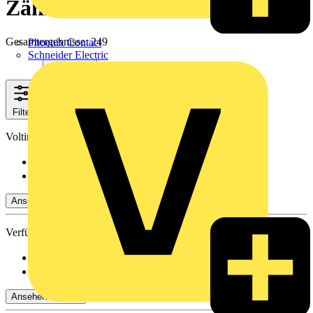
Zähltechnik
Gesamtergebnisse: 249
Phoenix Contact
Schneider Electric
Filter
Schließen
Voltimum+ Treueprogramm
Ja
(169)
Nein
(80)
Ansehen -4 Mehr
Verfügbarkeit
Verfügbar
(188)
Nicht verfügbar
(61)
Ansehen -4 Mehr