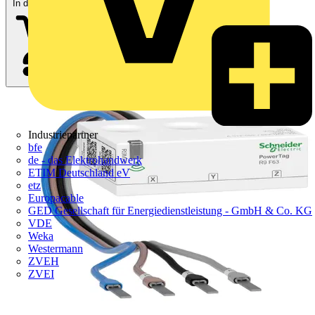
In den Warenkorb
Industriepartner
bfe
de - das Elektrohandwerk
ETIM Deutschland eV
etz
Europacable
GED Gesellschaft für Energiedienstleistung - GmbH & Co. KG
VDE
Weka
Westermann
ZVEH
ZVEI