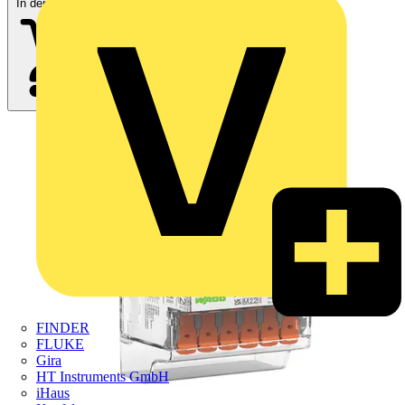
In den Warenkorb
FINDER
FLUKE
Gira
HT Instruments GmbH
iHaus