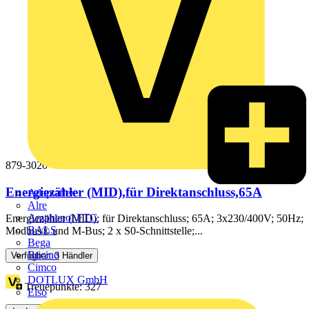
879-3020
Energiezähler (MID),für Direktanschluss,65A
Adaptaflex
Alre
Amphenol FTG
Energiezähler (MID); für Direktanschluss; 65A; 3x230/400V; 50Hz;
BALS
Modbus® und M-Bus; 2 x S0-Schnittstelle;...
Bega
Bticino
Verfügbar: 3 Händler
Cimco
DOTLUX GmbH
Treuepunkte:
327
Elso