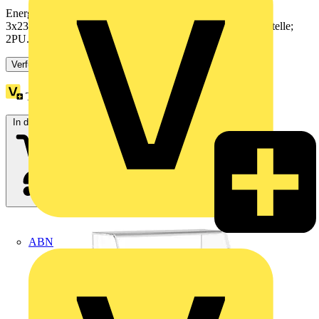
Energiezähler (MID26); für Wandleranschluss; 1 A / 5 A;
3x230/400V; 50Hz; Modbus® und M-Bus; 2 x S0-Schnittstelle;
2PU...
Verfügbar: 3 Händler
Treuepunkte:
355
In den Warenkorb
ABN