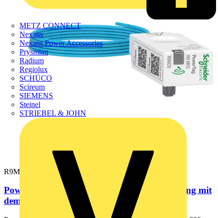
METZ CONNECT
Nexans
Nexans Power Accessories
Prysmian
Radium
Regiolux
SCHÜCO
Scireum
SIEMENS
Steinel
STRIEBEL & JOHN
R9M20
PowerTag Resi9 M63, 1P+N-Kabel, Verbindung mit
dem Wiser Hub