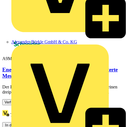
Alexander Bürkle GmbH & Co. KG
A9MEM3155
Energiezähler iEM3155, 3-phasig, 63A, erweiterte
Messfunktion, Modbus,...
Der Energiezähler iEM3155 ist ein attraktives Angebot für einen
dreiphasigen Energiezähler für die DIN Schienenmontage...
Verfügbar: 3 Händler
Treuepunkte:
49
In den Warenkorb