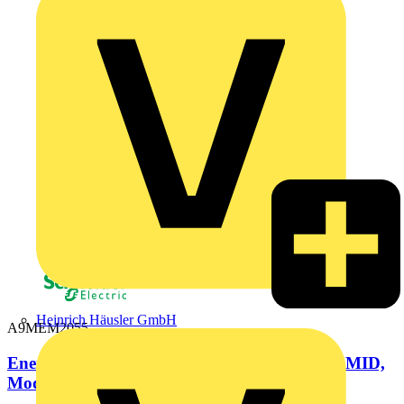
Heinrich Häusler GmbH
A9MEM2055
Energiezähler iEM2055, 1-phasig 230V, 45A, MID,
Modbus RTU, S0-Impuls,...