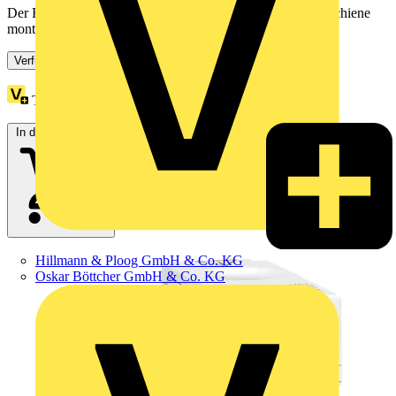
Der Energiezähler iEM2055 ist ein einphasiger, auf DIN-Schiene
montierter Energiezähler für die Verbrauchsmessung. Mit...
Verfügbar: 2 Händler
Treuepunkte:
31
In den Warenkorb
Hillmann & Ploog GmbH & Co. KG
Oskar Böttcher GmbH & Co. KG