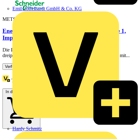
Emil Löffelhardt GmbH & Co. KG
METSEEM3212
Energiezähler EM3212, 3 phasig, 63 A, Klasse 1,
Impulsausgang
Die PowerLogic EM3000-Serie umfasst eine Reihe von
dreiphasigen, auf DIN-Schienen montierten Energiezählern mit...
Verfügbar: 2 Händler
Treuepunkte:
3
In den Warenkorb
Hardy Schmitz