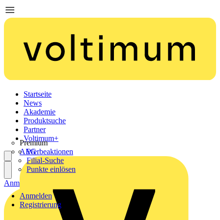
Startseite
News
Akademie
Produktsuche
Partner
Voltimum+
Premium
AEG
Werbeaktionen
Filial-Suche
Punkte einlösen
Anmelden
Registrierung
Anmelden
Registrierung