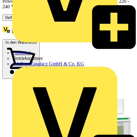
PowerTag Resi9 M63 1 polig mit Stiftanschluss + N-Kabel, 220 -
240 V AC +/- 20 %, zwischen Phase und Neutral, Imax 63A...
Verfügbar: 3 Händler
Treuepunkte:
106
In den Warenkorb
Zumtobel
Vertriebspartner
Adalbert Zajadacz GmbH & Co. KG