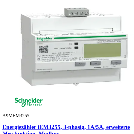
A9MEM3255
Energiezähler iEM3255, 3-phasig, 1A/5A, erweiterte
Messfunktion, Modbus,...