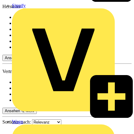
Signify
Hersteller
Schneider Electric
(68)
Wago
(12)
ABB
(91)
ABN
(7)
SIEMENS
(58)
FINDER
(13)
Ansehen 0 Mehr
Vertriebspartner
Rexel
(235)
Adalbert Zajadacz Gm...
(222)
Emil Löffelhardt Gmb...
(172)
Oskar Böttcher GmbH...
(77)
Ansehen -2 Mehr
Wago
Sortieren nach: