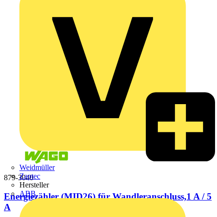
Weidmüller
Zaptec
879-3040
Hersteller
ABB
Energiezähler (MID26),für Wandleranschluss,1 A / 5
A