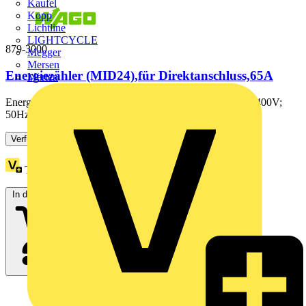
Kaufel
Kopp
Lichtline
LIGHTCYCLE
879-3000
Megger
Mersen
Energiezähler (MID24),für Direktanschluss,65A
Merten
Energiezähler (MID24); für Direktanschluss; 65A; 3x230/400V;
50Hz; Modbus® und M-Bus; 2 x S0-Schnittstelle;...
Verfügbar: 3 Händler
Treuepunkte:
327
In den Warenkorb