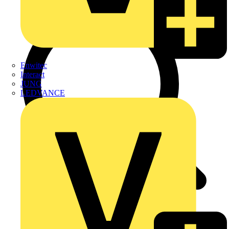
Enwitec
Interact
JUNG
LEDVANCE