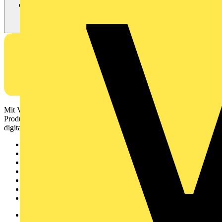
Mit Voltimum erhalten Elektrofachkräfte Zugang zu Branchennews,
Produktinformationen, Schulungen und Tools – alles auf einer
digitalen Plattform und Community.
Sitemap
Startseite
News
Akademie
Produktsuche
Partner
Voltimum+
Weitere Links