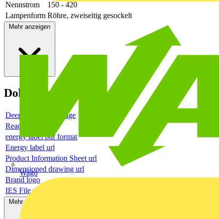
Nennstrom
150 - 420
Lampenform
Röhre, zweiseitig gesockelt
Mehr anzeigen
Dokumente
Deeplink product page
Reach info URL
energy label pdf format
Energy label url
Product Information Sheet url
Dimensioned drawing url
Wago
Brand logo
IES File url
Mehr anzeigen