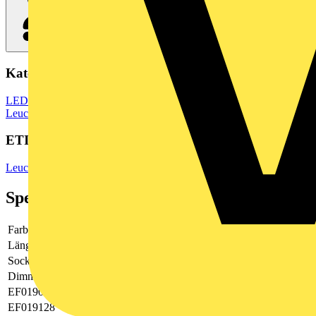
Kategorien
LED Beleuchtung & Leuchten
LED Beleuchtung
LED Lampen &
Leuchtmittel
ETIM Group
Leuchtmittel
Spezifikationen
Farbe
weiß
Länge
1463
Sockel
G5
Dimmbar
Ja
EF019085
Glas
EF019128
0.2