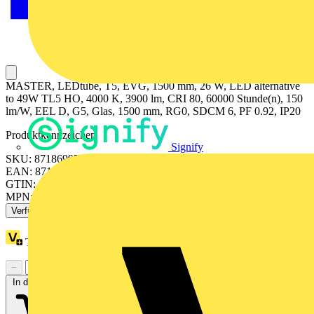
MASTER, LEDtube, T5, EVG, 1500 mm, 26 W, LED alternative
to 49W TL5 HO, 4000 K, 3900 lm, CRI 80, 60000 Stunde(n), 150
lm/W, EEL D, G5, Glas, 1500 mm, RG0, SDCM 6, PF 0.92, IP20
Produktkennzeichen
Signify
SKU: 8718699749590
EAN: 8718699749590
GTIN: 8718699749606
MPN: MAS LEDtube HF 1500mm HO 26W 840 T5 OE
Verfügbar: 2 Händler
Treuepunkte:
59
−
+
In den Warenkorb