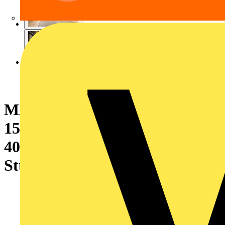
MASTER, LEDtube, T5, EVG,
1500 mm, 26 W, 49W TL5 HO,
4000 K, 3900 lm, CRI 80, 60000
Stunde(n)