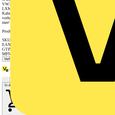
VW3ED132Rxxx zwischen SH3-Servomotor und Servoantrieb
LXM62 mit OMC (One-Motor-Cable) verwendet. An beiden
Kabelenden sind M17-Steckverbinder für einen schnellen Anschluss
vorhanden. Der Leitungsquerschnitt beträgt 4x 1,5 mm², 2x 0,75
mm² und 2x AWG24. Die Kabellänge beträgt 10 m.
Produktkennzeichen
SKU: VW3EF132R100
EAN: 3606489926069
GTIN: 3606489926069
MPN: VW3EF132R100
Verfügbar: 1 Händler
Treuepunkte:
6
−
+
In den Warenkorb