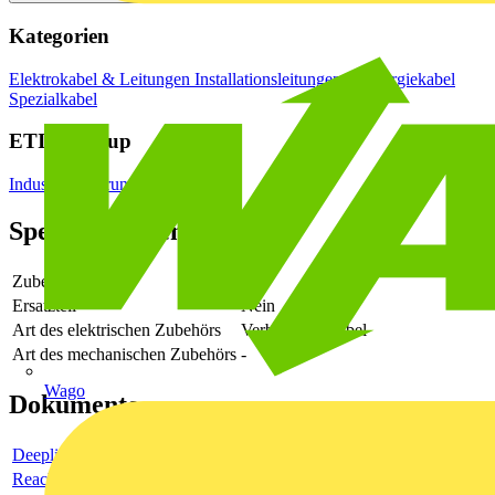
Kategorien
Elektrokabel & Leitungen
Installationsleitungen & Energiekabel
Spezialkabel
ETIM Group
Industriesteuerungen SPS
Spezifikationen
Zubehör
Ja
Ersatzteil
Nein
Art des elektrischen Zubehörs
Verbindungskabel
Art des mechanischen Zubehörs
-
Wago
Dokumente
Deeplink product page
Reach Declaration URL