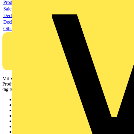
Product data sheet
Sales brochure
Declaration RoHS
Declaration EPD
Others
Mit Voltimum erhalten Elektrofachkräfte Zugang zu Branchennews,
Produktinformationen, Schulungen und Tools – alles auf einer
digitalen Plattform und Community.
Sitemap
Startseite
News
Akademie
Produktsuche
Partner
Voltimum+