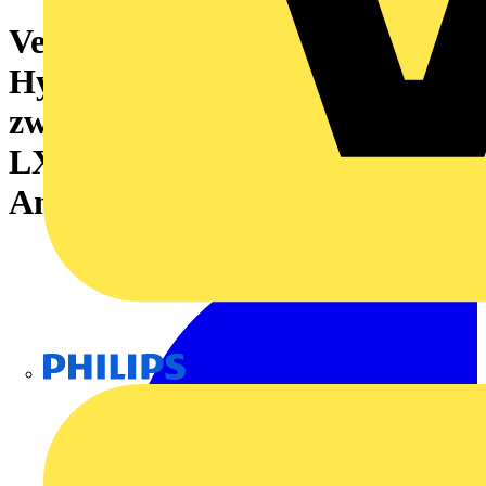
Verlängerung für OMC-
Hybridkabel VW3ED132R
zwischen SH3-Servo und
LXM62, 1,5mm², beidseitiger
Anschluss mit M17, 10m
Philips