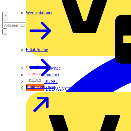
Werbeaktionen
Filial-Suche
Enwitec
Interact
JUNG
Punkte einlösen
LEDVANCE