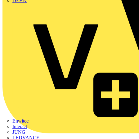
DEHN
Enwitec
Interact
JUNG
LEDVANCE