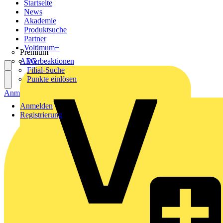
Startseite
News
Akademie
Produktsuche
Partner
Voltimum+
Premium
AEG
Werbeaktionen
Filial-Suche
Punkte einlösen
Anmelden
Registrierung
Anmelden
Registrierung