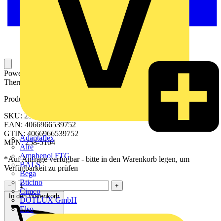
Powerbank; 12 … 24 V; 20100 mAh; für WAGO
Thermotransferdrucker Smart Printer
Produktkennzeichen
SKU: 258-5104
EAN: 4066966539752
GTIN: 4066966539752
Adaptaflex
MPN: 258-5104
Alre
Amphenol FTG
*Auf Anfrage verfügbar - bitte in den Warenkorb legen, um
BALS
Verfügbarkeit zu prüfen
Bega
Bticino
−
+
Cimco
In den Warenkorb
DOTLUX GmbH
Elso