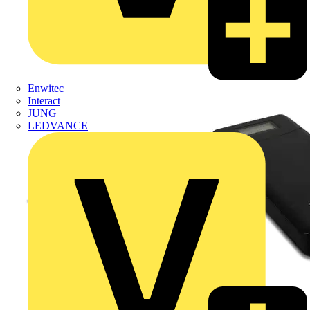
Enwitec
Interact
JUNG
LEDVANCE