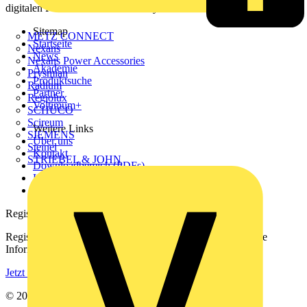
digitalen Plattform und Community.
Sitemap
METZ CONNECT
Startseite
Nexans
News
Nexans Power Accessories
Akademie
Prysmian
Produktsuche
Radium
Partner
Regiolux
Voltimum+
SCHÜCO
Scireum
Weitere Links
SIEMENS
Über uns
Steinel
Kontakt
STRIEBEL & JOHN
Downloadbereich (PDFs)
Häufig gestellte Fragen
voltimum.com
Registrierung
Registrieren Sie sich kostenlos und erhalten Sie stets aktuelle
Informationen aus der Elektroindustrie.
Jetzt registrieren
© 2002-
2026
Voltimum