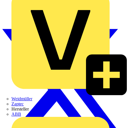
Weidmüller
Zaptec
Hersteller
ABB