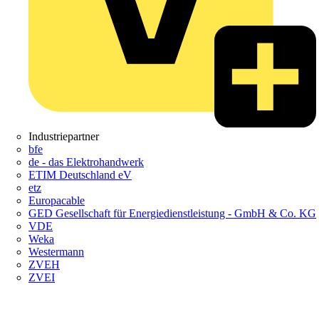
Industriepartner
bfe
de - das Elektrohandwerk
ETIM Deutschland eV
etz
Europacable
GED Gesellschaft für Energiedienstleistung - GmbH & Co. KG
VDE
Weka
Westermann
ZVEH
ZVEI