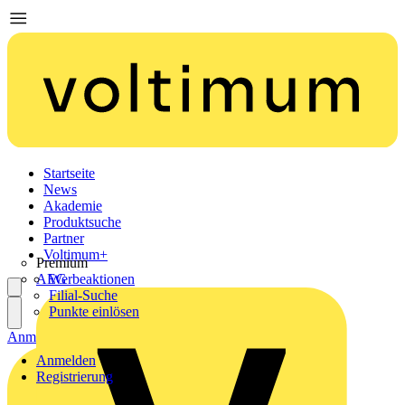
Startseite
News
Akademie
Produktsuche
Partner
Voltimum+
Premium
AEG
Werbeaktionen
Filial-Suche
Punkte einlösen
Anmelden
Registrierung
Anmelden
Registrierung