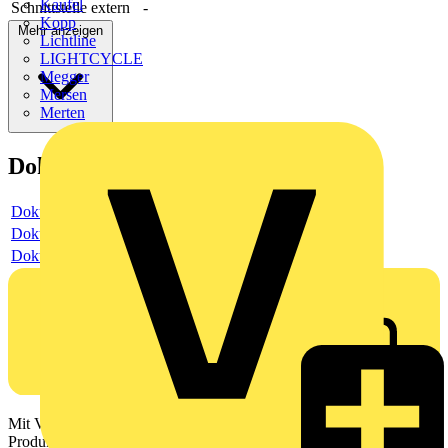
Kaufel
Schnittstelle extern
-
Kopp
Mehr anzeigen
Lichtline
LIGHTCYCLE
Megger
Mersen
Merten
Dokumente
Dokument
Dokument
Dokument
Mit Voltimum erhalten Elektrofachkräfte Zugang zu Branchennews,
Produktinformationen, Schulungen und Tools – alles auf einer