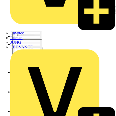
Enwitec
Interact
JUNG
LEDVANCE