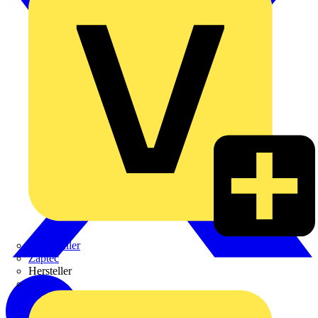
Weidmüller
Zaptec
Hersteller
ABB