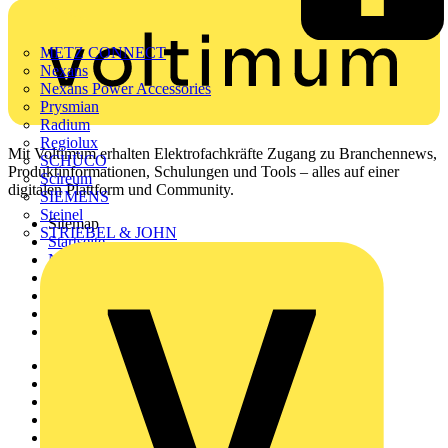
METZ CONNECT
Nexans
Nexans Power Accessories
Prysmian
Radium
Regiolux
Mit Voltimum erhalten Elektrofachkräfte Zugang zu Branchennews,
SCHÜCO
Produktinformationen, Schulungen und Tools – alles auf einer
Scireum
digitalen Plattform und Community.
SIEMENS
Steinel
Sitemap
STRIEBEL & JOHN
Startseite
News
Akademie
Produktsuche
Partner
Voltimum+
Weitere Links
Über uns
Kontakt
Downloadbereich (PDFs)
Häufig gestellte Fragen