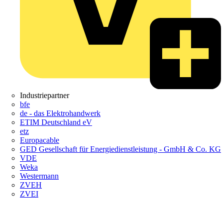
Industriepartner
bfe
de - das Elektrohandwerk
ETIM Deutschland eV
etz
Europacable
GED Gesellschaft für Energiedienstleistung - GmbH & Co. KG
VDE
Weka
Westermann
ZVEH
ZVEI