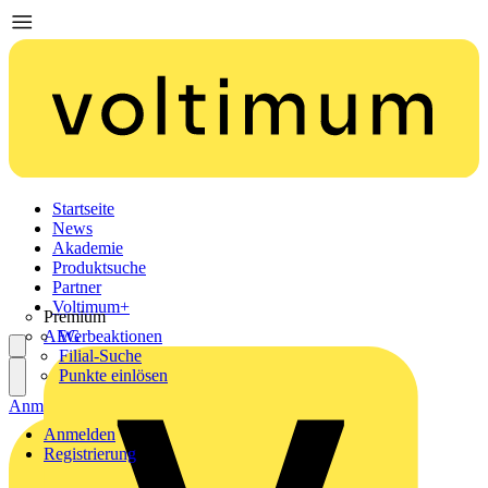
Startseite
News
Akademie
Produktsuche
Partner
Voltimum+
Premium
AEG
Werbeaktionen
Filial-Suche
Punkte einlösen
Anmelden
Registrierung
Anmelden
Registrierung