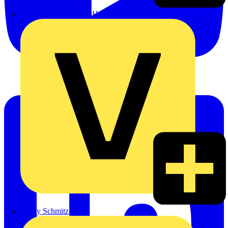
Emil Löffelhardt GmbH & Co. KG
Hardy Schmitz