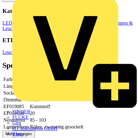
Kategorien
LED Beleuchtung & Leuchten
LED Beleuchtung
LED Lampen &
Leuchtmittel
ETIM Group
Leuchtmittel
Spezifikationen
Farbe
weiß
Länge
1514.2
Sockel
G13
Dimmbar
Nein
EF019085
Kunststoff
FINDER
EF019128
20
FLUKE
Nennstrom
85 - 103
Gira
Lampenform
Röhre, zweiseitig gesockelt
HT Instruments GmbH
iHaus
Mehr anzeigen