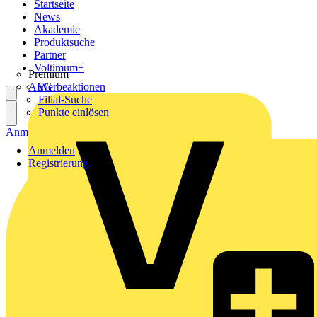
Startseite
News
Akademie
Produktsuche
Partner
Voltimum+
Premium
AEG
Werbeaktionen
Filial-Suche
Punkte einlösen
Anmelden
Registrierung
Anmelden
Registrierung