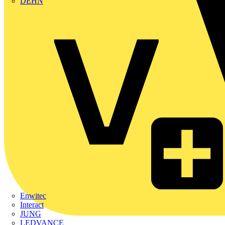
DEHN
Enwitec
Interact
JUNG
LEDVANCE