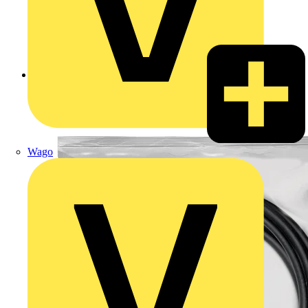
Zurück zu Produkte
Wago