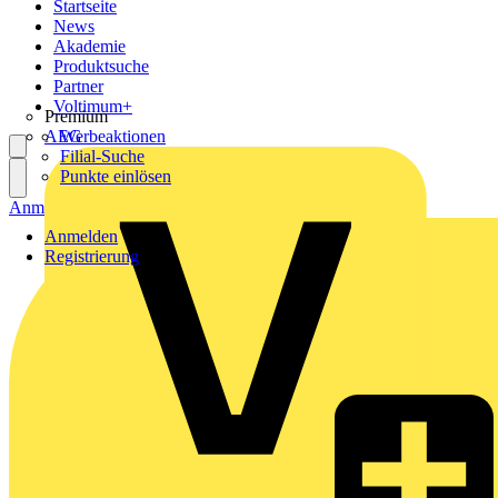
Startseite
News
Akademie
Produktsuche
Partner
Voltimum+
Premium
AEG
Werbeaktionen
Filial-Suche
Punkte einlösen
Anmelden
Registrierung
Anmelden
Registrierung