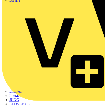
DEHN
Enwitec
Interact
JUNG
LEDVANCE