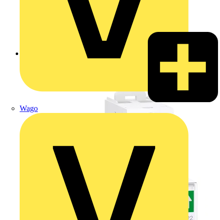
Zurück zu Produkte
Wago