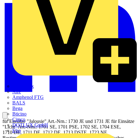
Adaptaflex
Alre
Amphenol FTG
BALS
Bega
Bticino
Cimco
für Einsätze "Jalousie" Art.-Nrn.: 1730 JE und 1731 JE für Einsätze
DOTLUX GmbH
"Licht" Art.-Nrn.: 1701 SE, 1701 PSE, 1702 SE, 1704 ESE,
Elso
1710 DE, 1711 DE, 1712 DE, 1713 DSTE, 1723 NE
Bestimmungsgemäßer Gebrauch Manuelles und automatisches