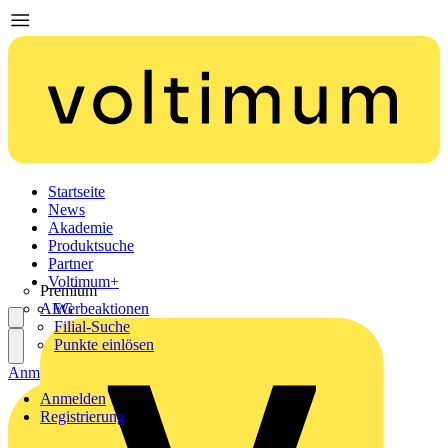
Startseite
News
Akademie
Produktsuche
Partner
Voltimum+
Premium
AEG
Werbeaktionen
Filial-Suche
Punkte einlösen
Anmelden
Registrierung
Anmelden
Registrierung