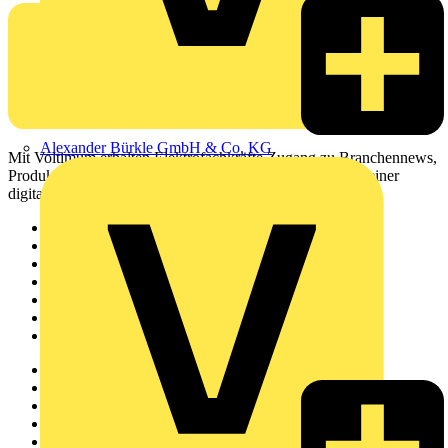
Alexander Bürkle GmbH & Co. KG
Mit Voltimum erhalten Elektrofachkräfte Zugang zu Branchennews,
Produktinformationen, Schulungen und Tools – alles auf einer
digitalen Plattform und Community.
Sitemap
Startseite
News
Akademie
Produktsuche
Partner
Voltimum+
Weitere Links
Über uns
Kontakt
Downloadbereich (PDFs)
Häufig gestellte Fragen