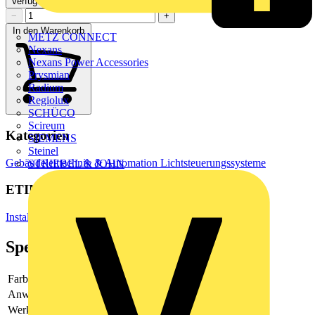
Verfügbar: 1 Händler
−
+
In den Warenkorb
METZ CONNECT
Nexans
Nexans Power Accessories
Prysmian
Radium
Regiolux
SCHÜCO
Scireum
Kategorien
SIEMENS
Steinel
Gebäudeleittechnik & Automation
Lichtsteuerungssysteme
STRIEBEL & JOHN
ETIM Group
Installationsschalterprogramme/Steckvorrichtungen
Spezifikationen
Farbe
schwarz
Anwendung
steuern elektrischer Verbraucher
Werkstoff
Kunststoff