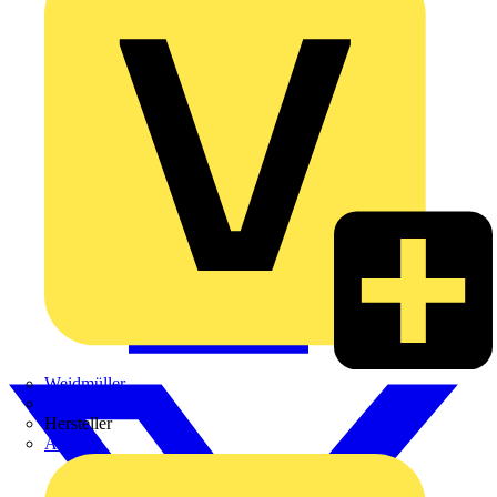
Weidmüller
Zaptec
Hersteller
ABB