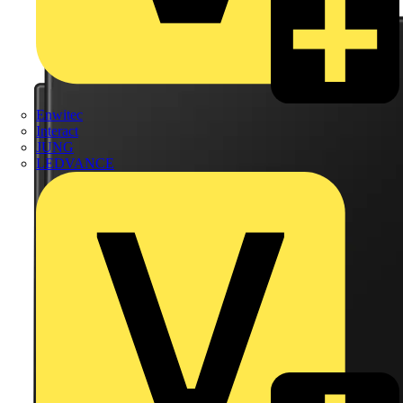
Enwitec
Interact
JUNG
LEDVANCE