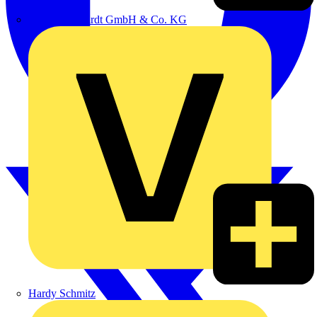
Emil Löffelhardt GmbH & Co. KG
Hardy Schmitz