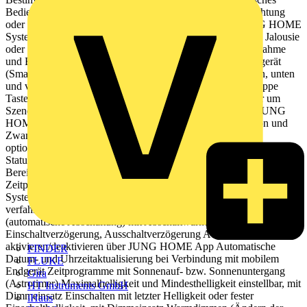
Bedienen von z. B. Jalousien, Rollladen, Markisen, Beleuchtung
oder Lüftern Drahtlose Verknüpfung mit Geräten des JUNG HOME
Systems Betrieb mit Systemeinsatz zum Schalten, Dimmen, Jalousie
oder Nebenstelle 3-Draht Produkteigenschaften Inbetriebnahme
und Bedienung über JUNG HOME App mit mobilem Endgerät
(Smartphone oder Tablet) über Bluetooth® Bedienung oben, unten
und vollflächig mit bis zu 2 verknüpften Funktionen pro Wippe
Tasten nutzen zur Steuerung von Bereichen (Gruppen) oder um
Szenen aufzurufen Tasten nutzen, um drahtlos verknüpfte JUNG
HOME Geräte zu bedienen Tasten nutzen, um Sperrfunktion und
Zwangsführung auszulösen Mehrfarbige Statusanzeige mit
optionalem Nachtmodus Rückmeldung des Lastzustands über
Status-LED Sperren der lokalen Bedienung Einbindung der Last in
Bereiche (Gruppen), Zentralfunktionen und Szenen Bis zu 16
Zeitprogramme steuern die Funktionen des jeweiligen
Systemeinsatzes (Einschalten, Ausschalten, Dimmen, Jalousie
verfahren, Temperatur verstellen) Treppenlichtfunktion
(automatische Abschaltung) mit Abschaltwarnung Nachlaufzeit,
Einschaltverzögerung, Ausschaltverzögerung Automatikfunktionen
aktivieren/deaktivieren über JUNG HOME App Automatische
FINDER
Datum- und Uhrzeitaktualisierung bei Verbindung mit mobilem
FLUKE
Endgerät Zeitprogramme mit Sonnenauf- bzw. Sonnenuntergang
Gira
(Astrotimer) Maximalhelligkeit und Mindesthelligkeit einstellbar, mit
HT Instruments GmbH
Dimmeinsatz Einschalten mit letzter Helligkeit oder fester
iHaus