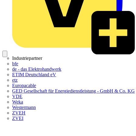
Industriepartner
bfe
de - das Elektrohandwerk
ETIM Deutschland eV
etz
Europacable
GED Gesellschaft für Energiedienstleistung - GmbH & Co. KG
VDE
Weka
Westermann
ZVEH
ZVEI