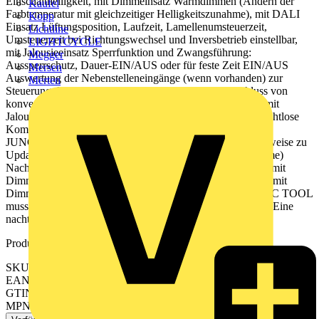
Einschalthelligkeit, mit Dimmeinsatz Warmdimmen (Ändern der
Kaufel
Farbtemperatur mit gleichzeitiger Helligkeitszunahme), mit DALI
Kopp
Einsatz Lüftungsposition, Laufzeit, Lamellenumsteuerzeit,
Lichtline
Umsteuerzeit bei Richtungswechsel und Inversbetrieb einstellbar,
LIGHTCYCLE
mit Jalousieeinsatz Sperrfunktion und Zwangsführung:
Megger
Aussperrschutz, Dauer-EIN/AUS oder für feste Zeit EIN/AUS
Mersen
Auswertung der Nebenstelleneingänge (wenn vorhanden) zur
Merten
Steuerung des Systemeinsatzes Windalarm über Anschluss von
konventionellen Wettersensoren an Nebenstelleneingang, mit
Jalousieeinsatz Bluetooth® Mesh für voll verschlüsselte drahtlose
Kommunikation und Repeaterfunktion Updatefähig über
JUNG HOME App Zukünftig per Update verfügbar: (Hinweise zu
Updates und Terminen finden sie unter jung.group/junghome)
Nachtlichtfunktion mit Zeitraum für Helligkeitsabsenkung, mit
Dimmeinsatz Hotelfunktion (Orientierungslicht statt AUS), mit
Dimmeinsatz Ein Beschriftungsauftrag aus dem GRAPHIC TOOL
muss zusammen mit der Bestellung erfolgen: jung.group/gt Eine
nachträgliche Beschriftung der Tasten ist nicht möglich.
Produktkennzeichen
SKU: BTLS17101SWM
EAN: 4011377200289
GTIN: 4011377200289
MPN: BT LS 17101 SWM