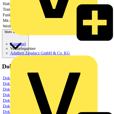
Halogenfrei
Ja
Transparent
Nein
Funkgesteuert
Ja
Mit Abdeckung
Ja
Werkstoffgüte
Duroplast
Mehr anzeigen
Zumtobel
Vertriebspartner
Adalbert Zajadacz GmbH & Co. KG
Dokumente
Dokument
Dokument
Dokument
Dokument
Dokument
Dokument
Dokument