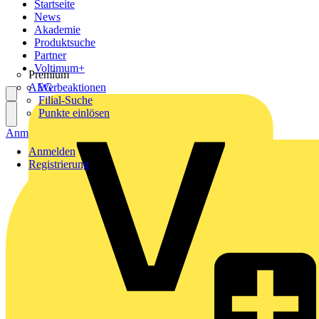
Startseite
News
Akademie
Produktsuche
Partner
Voltimum+
Premium
AEG
Werbeaktionen
Filial-Suche
Punkte einlösen
Anmelden
Registrierung
Anmelden
Registrierung