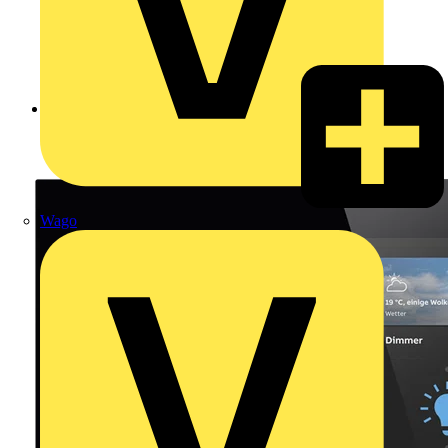
Zurück zu Produkte
Wago