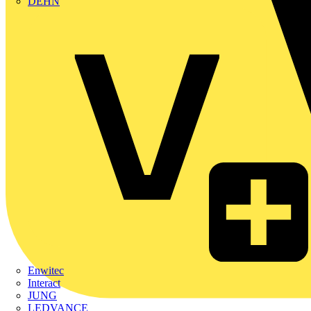
DEHN
Enwitec
Interact
JUNG
LEDVANCE