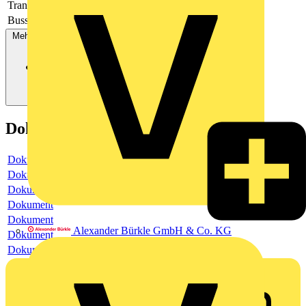
Transparent
Nein
Bussystem KNX
Ja
Mehr anzeigen
Dokumente
Dokument
Dokument
Dokument
Dokument
Dokument
Alexander Bürkle GmbH & Co. KG
Dokument
Dokument