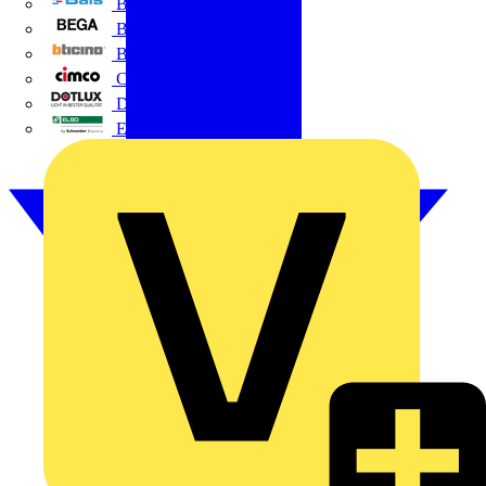
BALS
Bega
Bticino
Cimco
DOTLUX GmbH
Elso