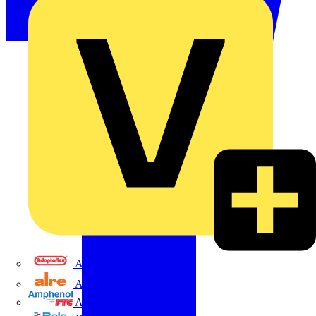
Adaptaflex
Alre
Amphenol FTG