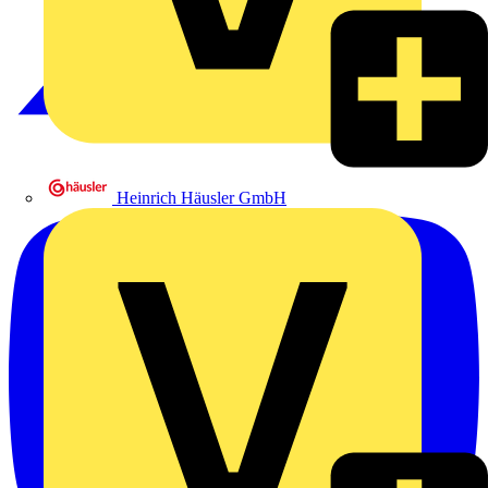
Heinrich Häusler GmbH