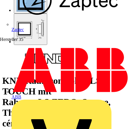
Zaptec
Hersteller
35
KNX Raumcontroller LS
TOUCH mit
ABB
Rahmen LS ZERO, Secure,
Thermoplast lackiert, bleu
céruléen 59 (4320N)