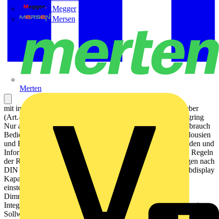
Megger
Mersen
Merten
mit integriertem 1fach-Rahmen LS ZERO inklusive Saugheber
(Art.-Nr.: W-HEBER) zur Demontage des Gerätes vom Tragring
Nur als Einzelgerät zu montieren! Bestimmungsgemäßer Gebrauch
Bedienen von Verbrauchern (Licht schalten und dimmen, Jalousien
und Rollladen steuern etc.) Visualisieren von Anlagenzuständen und
Informationen (z.B. Temperatur und Helligkeit) Messen und Regeln
der Raumtemperatur Montage in Gerätedose mit Abmessungen nach
DIN 49073 Produkteigenschaften Hochauflösendes IPS Farbdisplay
Kapazitiver Touchscreen Funktionen der Favoriten-Seiten
einstellbar (ohne ETS) Max. 32 Bedienfunktionen Schalten,
Dimmen, Jalousiesteuerung, Wertgeber, Szenenaufruf etc.
Integrierter Raumtemperaturfühler Raumtemperaturregelung mit
Sollwertvorgabe Steuerung von Split-Units (nur mit Update,