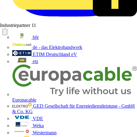
Industriepartner
11
bfe
de - das Elektrohandwerk
ETIM Deutschland eV
etz
Europacable
GED Gesellschaft für Energiedienstleistung - GmbH
& Co. KG
VDE
Weka
Westermann