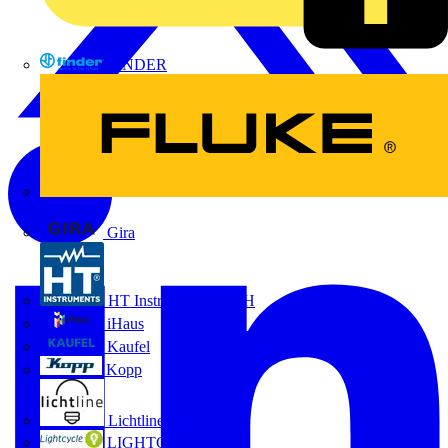
FINDER
FLUKE
Gira
HT Instruments GmbH
iHaus
Kaufel
Kopp
Lichtline
LIGHTCYCLE