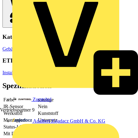
Kategorien
Gebäudeleittechnik & Automation
Lichtsteuerungssysteme
ETIM Group
Installationsbussysteme
Spezifikationen
Zumtobel
Farbe
sonstige
IR-Sensor
Nein
Vertriebspartner
9
Werkstoff
Kunststoff
Montageart
Unterputz
Adalbert Zajadacz GmbH & Co. KG
Status-LED
Ja
Mit Display
Nein