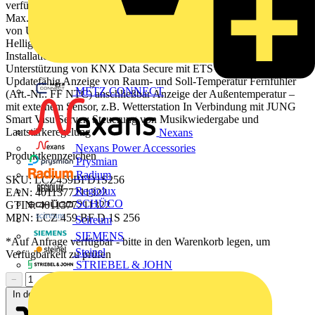
verfügbar seit Juli 2024) Alarmfunktion (akustisch und/oder optisch)
Max. 8 Zeitschaltfunktionen aktivierbar und einstellbar (abhängig
von Uhrzeit, Astro oder Zufall) Integrierter Näherungs- und
Helligkeitssensor Integrierter Busankoppler Anschluss von
Installationstastern oder Reedkontakten möglich Inbetriebnahme und
Unterstützung von KNX Data Secure mit ETS ab Version 5.7.4
Updatefähig Anzeige von Raum- und Soll-Temperatur Fernfühler
METZ CONNECT
(Art.-Nr.: FF NTC) anschließbar Anzeige der Außentemperatur –
mit externem Sensor, z.B. Wetterstation In Verbindung mit JUNG
Smart Visu Server: Steuerung von Musikwiedergabe und
Lautstärkeregelung
Nexans
Nexans Power Accessories
Produktkennzeichen
Prysmian
Radium
SKU: LCZ459BFD1S256
Regiolux
EAN: 4011377211322
SCHÜCO
GTIN: 4011377211322
MPN: LCZ 459 BF D 1S 256
Scireum
SIEMENS
*Auf Anfrage verfügbar - bitte in den Warenkorb legen, um
Steinel
Verfügbarkeit zu prüfen
STRIEBEL & JOHN
−
+
In den Warenkorb