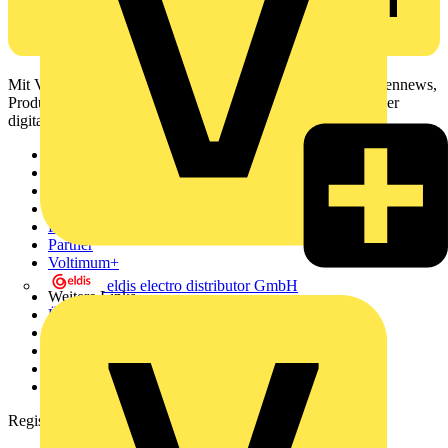
Mit Voltimum erhalten Elektrofachkräfte Zugang zu Branchennews,
Produktinformationen, Schulungen und Tools – alles auf einer
digitalen Plattform und Community.
Sitemap
Startseite
News
Akademie
Produktsuche
Partner
Voltimum+
eldis electro distributor GmbH
Weitere Links
Über uns
Kontakt
Downloadbereich (PDFs)
Häufig gestellte Fragen
voltimum.com
Registrierung