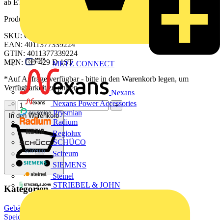
ab ETS 6.3.0 Updatefähig mit ETS Service-App
Produktkennzeichen
SKU: CD429D1ST
EAN: 4011377339224
GTIN: 4011377339224
MPN: CD 429 D 1ST
METZ CONNECT
*Auf Anfrage verfügbar - bitte in den Warenkorb legen, um
Verfügbarkeit zu prüfen
Nexans
Nexans Power Accessories
−
+
Prysmian
In den Warenkorb
Radium
Regiolux
SCHÜCO
Scireum
SIEMENS
Steinel
STRIEBEL & JOHN
Kategorien
Gebäudeleittechnik & Automation
Lichtsteuerungssysteme
Speicherprogrammierbare Steuerungen