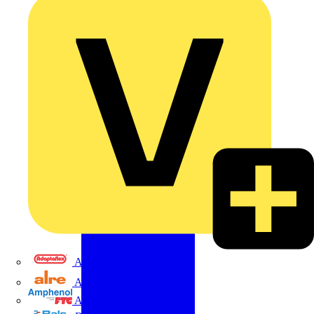
Adaptaflex
Alre
Amphenol FTG