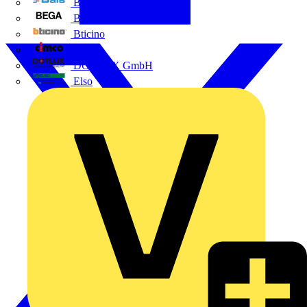
BALS
Bega
Bticino
Cimco
DOTLUX GmbH
Elso