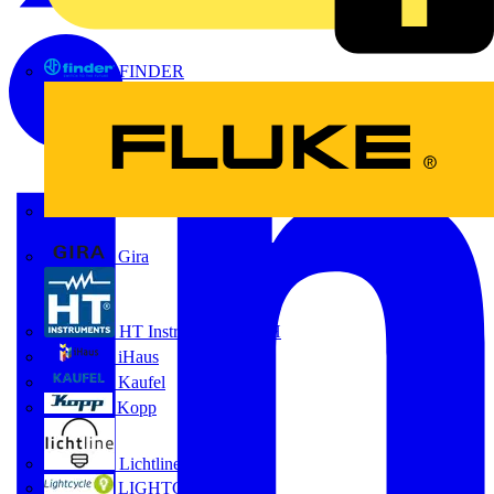
FINDER
FLUKE
Gira
HT Instruments GmbH
iHaus
Kaufel
Kopp
Lichtline
LIGHTCYCLE