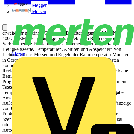
Megger
Mersen
erweiterbar mit einem Tastsensor-Erweiterungsmodul Art.-Nr.:
409.. TSEM Bestimmungsgemäßer Gebrauch Bedienen von
Verbrauchern, z.B. Licht ein/aus, Dimmen, Jalousien auf/ab,
Helligkeitswerte, Temperaturen, Abrufen und Abspeichern von
Merten
Lichtszenen etc. Messen und Regeln der Raumtemperatur Montage
in Gerätedose mit Abmessungen nach DIN 49073 Alle Tasten
können mit Tastsensorfunktionen oder Funktionen für die
Reglerbedienung belegt werden. Vier rote Status-LEDs Eine blaue
Betriebs-LED als Orientierungslicht sowie zur Anzeige des
Programmierzustands Integrierter Busankoppler Anschluss für ein
Tastsensor-Erweiterungsmodul 1-4fach Integrierter
Temperaturfühler Raumtemperaturregelung mit Sollwertvorgabe
Anzeige von Raum- oder Soll-Temperatur Anzeige der
Außentemperatur – mit externem Sensor, z.B. Wetterstation Anzeige
von Uhrzeit, in Verbindung mit KNX-Zeitgeber Tastsensor-
Funktionen Schalten, Dimmen, Jalousiesteuerung, Wertgeber,
Szenenaufruf etc. Tastenfunktion oder Wippenfunktion, vertikal
oder horizontal Lüftersteuerung mit bis zu 8 Lüfterstufen und
Automatikbetrieb KNX Data Secure kompatibel ab ETS 5.7.7 oder