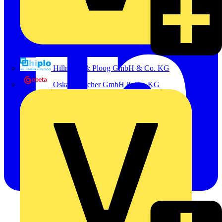
Hillmann & Ploog GmbH & Co. KG
Oskar Böttcher GmbH & Co. KG