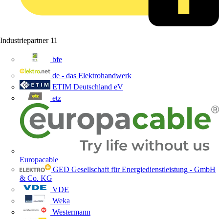
Industriepartner
11
bfe
de - das Elektrohandwerk
ETIM Deutschland eV
etz
Europacable
GED Gesellschaft für Energiedienstleistung - GmbH
& Co. KG
VDE
Weka
Westermann