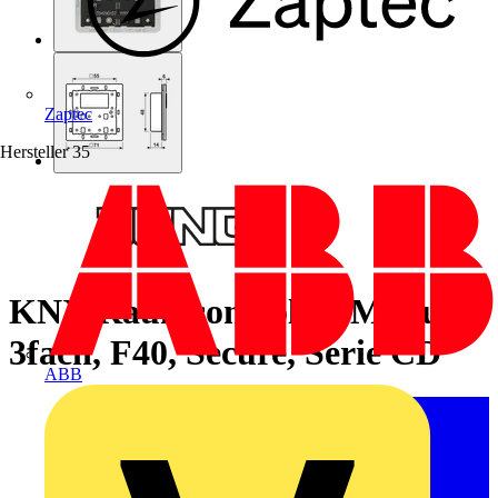
Zaptec
Hersteller
35
KNX Raumcontroller-Modul,
3fach, F40, Secure, Serie CD
ABB