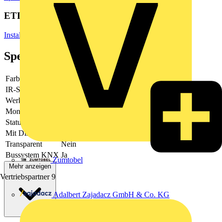
ETIM Group
Installationsbussysteme
Spezifikationen
Farbe
-
IR-Sensor
-
Werkstoff
Kunststoff
Montageart
Unterputz
Status-LED
Ja
Mit Display
Nein
Transparent
Nein
Bussystem KNX
Ja
Zumtobel
Mehr anzeigen
Vertriebspartner
9
Adalbert Zajadacz GmbH & Co. KG