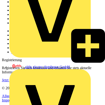
Startseite
News
Akademie
Produktsuche
Partner
Voltimum+
Weitere Links
Über uns
Kontakt
Downloadbereich (PDFs)
Häufig gestellte Fragen
voltimum.com
Registrierung
eldis electro distributor GmbH
Registrieren Sie sich kostenlos und erhalten Sie stets aktuelle
Informationen aus der Elektroindustrie.
Jetzt registrieren
© 2002-
2026
Voltimum
Allgemeine Geschäftsbedingungen
Datenschutzerklärung
Impressum