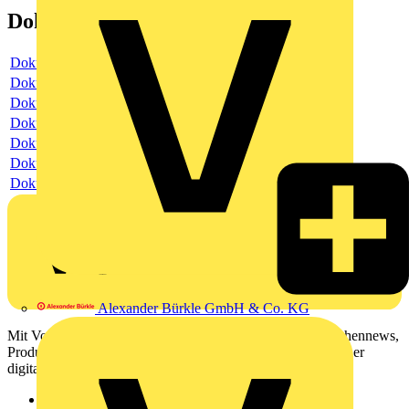
Dokumente
Dokument
Dokument
Dokument
Dokument
Dokument
Dokument
Dokument
Alexander Bürkle GmbH & Co. KG
Mit Voltimum erhalten Elektrofachkräfte Zugang zu Branchennews,
Produktinformationen, Schulungen und Tools – alles auf einer
digitalen Plattform und Community.
Sitemap