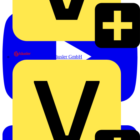
Heinrich Häusler GmbH