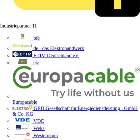
Industriepartner
11
bfe
de - das Elektrohandwerk
ETIM Deutschland eV
etz
Europacable
GED Gesellschaft für Energiedienstleistung - GmbH
& Co. KG
VDE
Weka
Westermann