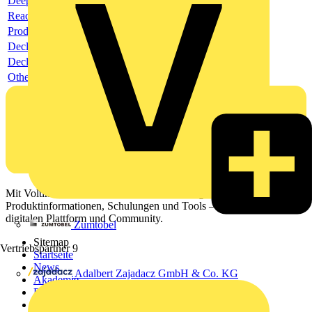
Deeplink product page
Reach Declaration URL
Product data sheet
Declaration RoHS
Declaration EPD
Others
Mit Voltimum erhalten Elektrofachkräfte Zugang zu Branchennews,
Produktinformationen, Schulungen und Tools – alles auf einer
digitalen Plattform und Community.
Zumtobel
Sitemap
Vertriebspartner
9
Startseite
News
Adalbert Zajadacz GmbH & Co. KG
Akademie
Produktsuche
Partner