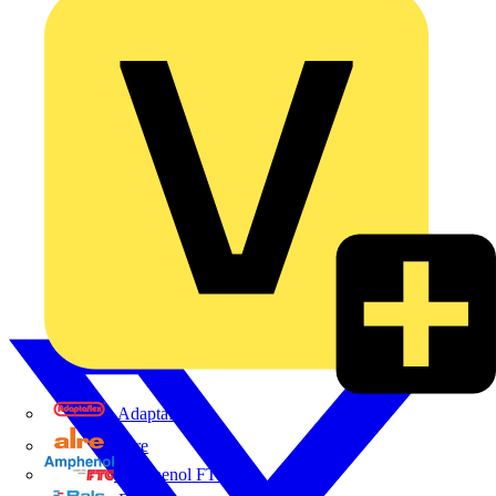
Adaptaflex
Alre
Amphenol FTG