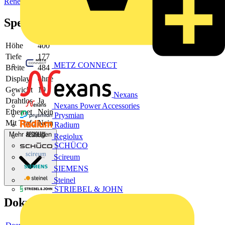
Renewable energy
Spezifikationen
Höhe
400
Tiefe
177
METZ CONNECT
Breite
484
Display
ohne
Gewicht
19
Nexans
Drahtlos
Ja
Nexans Power Accessories
Ethernet
Nein
Prysmian
Mit Trafo
Nein
Radium
Mehr anzeigen
Regiolux
SCHÜCO
Scireum
SIEMENS
Steinel
STRIEBEL & JOHN
Dokumente