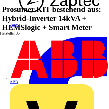
Prosumer KIT bestehend aus:
Hybrid-Inverter 14kVA +
HEMSlogic + Smart Meter
Zaptec
Hersteller
35
ABB