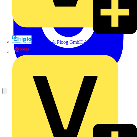
Hillmann & Ploog GmbH & Co. KG
Oskar Böttcher GmbH & Co. KG