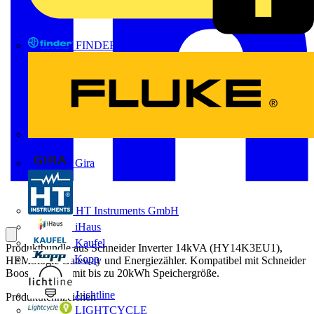
FINDER
FLUKE
Gira
HT Instruments GmbH
iHaus
Kaufel
Produktbundle aus Schneider Inverter 14kVA (HY14K3EU1),
Kopp
HEMSlogic Gateway und Energiezähler. Kompatibel mit Schneider
Boost Batterie mit bis zu 20kWh Speichergröße.
Lichtline
Produktkennzeichen
LIGHTCYCLE