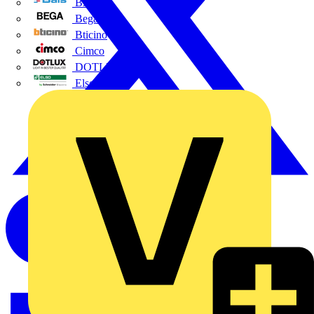
BALS
Bega
Bticino
Cimco
DOTLUX GmbH
Elso