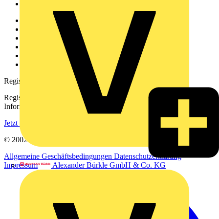
Voltimum+
Weitere Links
Über uns
Kontakt
Downloadbereich (PDFs)
Häufig gestellte Fragen
voltimum.com
Registrierung
Registrieren Sie sich kostenlos und erhalten Sie stets aktuelle
Informationen aus der Elektroindustrie.
Jetzt registrieren
© 2002-
2026
Voltimum
Allgemeine Geschäftsbedingungen
Datenschutzerklärung
Alexander Bürkle GmbH & Co. KG
Impressum