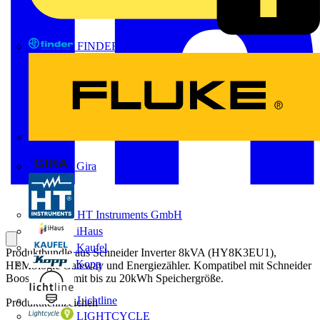
FINDER
FLUKE
Gira
HT Instruments GmbH
iHaus
Kaufel
Produktbundle aus Schneider Inverter 8kVA (HY8K3EU1),
Kopp
HEMSlogic Gateway und Energiezähler. Kompatibel mit Schneider
Boost Batterie mit bis zu 20kWh Speichergröße.
Lichtline
Produktkennzeichen
LIGHTCYCLE