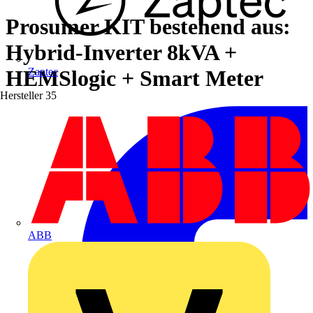
Prosumer KIT bestehend aus:
Hybrid-Inverter 8kVA +
HEMSlogic + Smart Meter
Zaptec
Hersteller
35
ABB