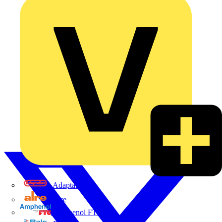
Adaptaflex
Alre
Amphenol FTG