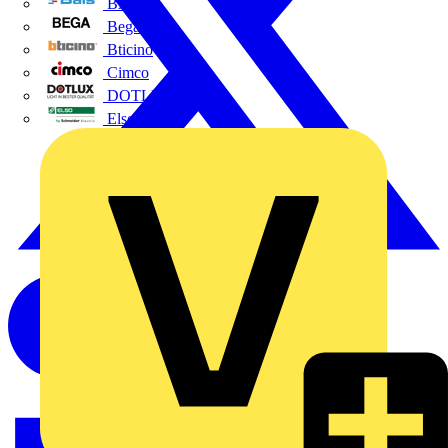
BALS
Bega
Bticino
Cimco
DOTLUX GmbH
Elso