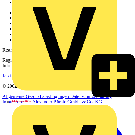
Voltimum+
Weitere Links
Über uns
Kontakt
Downloadbereich (PDFs)
Häufig gestellte Fragen
voltimum.com
Registrierung
Registrieren Sie sich kostenlos und erhalten Sie stets aktuelle
Informationen aus der Elektroindustrie.
Jetzt registrieren
© 2002-
2026
Voltimum
Allgemeine Geschäftsbedingungen
Datenschutzerklärung
Alexander Bürkle GmbH & Co. KG
Impressum