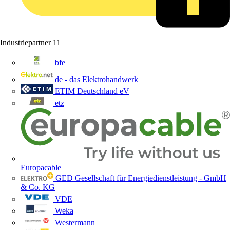
Industriepartner
11
bfe
de - das Elektrohandwerk
ETIM Deutschland eV
etz
Europacable
GED Gesellschaft für Energiedienstleistung - GmbH
& Co. KG
VDE
Weka
Westermann