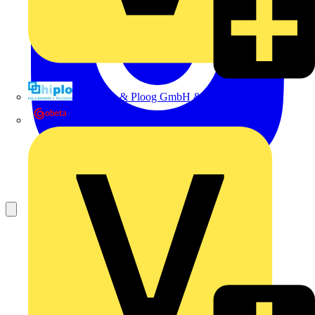
Hillmann & Ploog GmbH & Co. KG
Oskar Böttcher GmbH & Co. KG