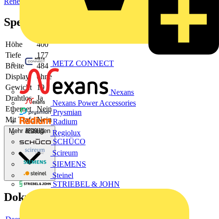
Renewable energy
Spezifikationen
Höhe
400
Tiefe
177
METZ CONNECT
Breite
484
Display
ohne
Gewicht
19
Nexans
Drahtlos
Ja
Nexans Power Accessories
Ethernet
Nein
Prysmian
Mit Trafo
Nein
Radium
Mehr anzeigen
Regiolux
SCHÜCO
Scireum
SIEMENS
Steinel
STRIEBEL & JOHN
Dokumente