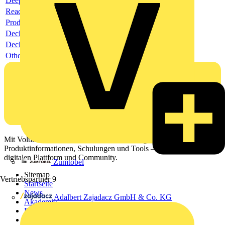
Deeplink product page
Reach Declaration URL
Product data sheet
Declaration RoHS
Declaration EPD
Others
Mit Voltimum erhalten Elektrofachkräfte Zugang zu Branchennews,
Produktinformationen, Schulungen und Tools – alles auf einer
digitalen Plattform und Community.
Zumtobel
Sitemap
Vertriebspartner
9
Startseite
News
Adalbert Zajadacz GmbH & Co. KG
Akademie
Produktsuche
Partner