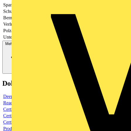
Spannungsart
AC
Schutzart (IP)
IP20
Bemessungsstrom
13
Verlustleistung
2.4
Polzahl (gesamt)
1
Unterputzmontage
Nein
Mehr anzeigen
Dokumente
Deeplink product page
Reach Declaration URL
Certificate
Certificate
Certificate
Product data sheet