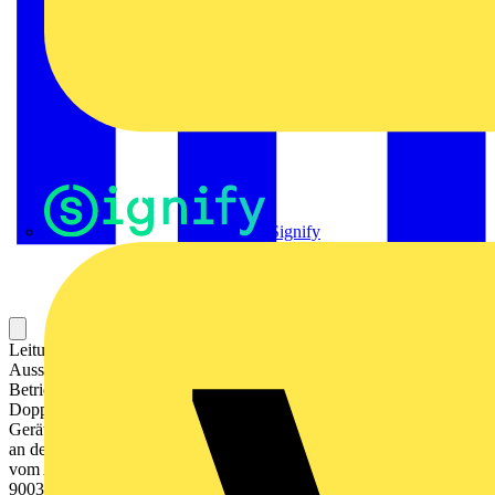
Signify
Leitungsschutzschalter Resi9 . 1 polig, 13A, Charakteristik B.
Ausschaltvermögen von 6kA nach IEC/EN 60898-1.
Betriebsspannung (Ue) 230V AC, Betriebsfrequenz 50/60 Hz.
Doppelfunktionsklemme für Kabel und Gabelkammschiene an der
Geräteunterseite. Hintenliegendes Hutschienen-Befestigungselement
an der Geräteunterseite. Sprungschaltung für verschleißarmes und
vom Anwender unabhängiges Schalten der Kontakte. Farbton RAL
9003.