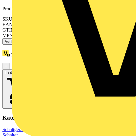
Produktkennzeichen
SKU: R9F23113
EAN: 3606489590086
GTIN: 3606489590086
MPN: R9F23113
Verfügbar: 3 Händler
Treuepunkte:
3
−
+
In den Warenkorb
Kategorien
Schaltgeräte & Überstromschutz
Leistungsschutzschalter
LS-
Schalter