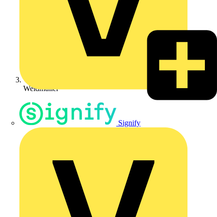
Weidmüller
Signify