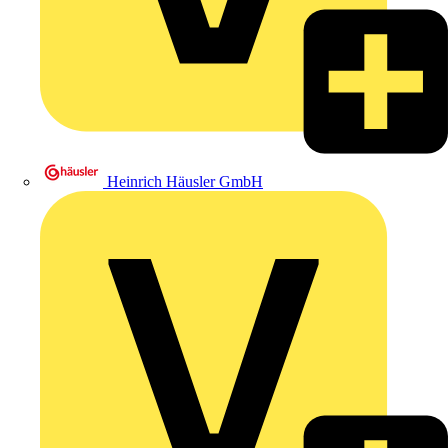
Heinrich Häusler GmbH