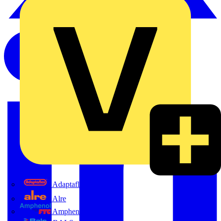
Adaptaflex
Alre
Amphenol FTG