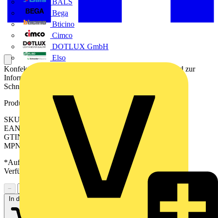
BALS
Bega
Bticino
Cimco
DOTLUX GmbH
Elso
Konfektioniertes Kabel für die elektrische Verbindung und zur
Informationsübertragung zwischen der SPS und einer SPS-
Schnittstelle.
Produktkennzeichen
SKU: 2531500020
EAN: 04032248313693
GTIN: 04032248313693
MPN: PAC-S1200-HE20-V8-2M
*Auf Anfrage verfügbar - bitte in den Warenkorb legen, um
Verfügbarkeit zu prüfen
−
+
In den Warenkorb