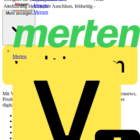
Megger
Ausführung elektrischer Anschluss, feldseitig
-
Mersen
Mehr anzeigen
Merten
Mit Voltimum erhalten Elektrofachkräfte Zugang zu Branchennews,
Produktinformationen, Schulungen und Tools – alles auf einer
digitalen Plattform und Community.
Sitemap
Startseite
News
Akademie
Produktsuche