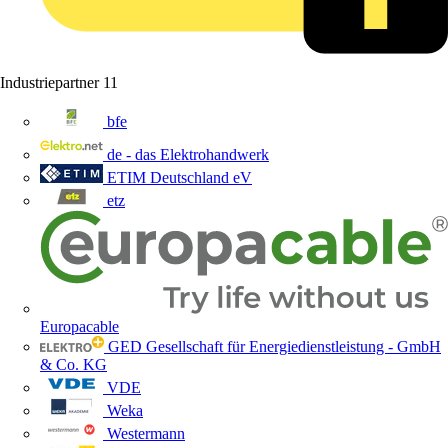
Industriepartner
11
bfe
de - das Elektrohandwerk
ETIM Deutschland eV
etz
Europacable
GED Gesellschaft für Energiedienstleistung - GmbH
& Co. KG
VDE
Weka
Westermann