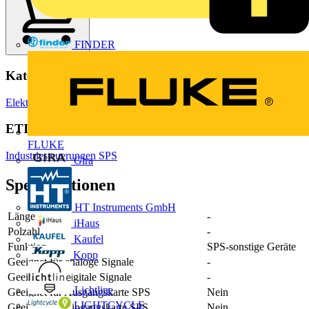
FINDER
Kategorien
Elektrokabel & Leitungen
Spezialkabel
ETIM Group
FLUKE
Industriesteuerungen SPS
Gira
Spezifikationen
HT Instruments GmbH
Länge
-
iHaus
Polzahl
-
Kaufel
Funktion
SPS-sonstige Geräte
Kopp
Geeignet für analoge Signale
-
Geeignet für digitale Signale
-
Lichtline
Geeignet für Ausgangskarte SPS
Nein
LIGHTCYCLE
Geeignet für Eingangskarte SPS
Nein