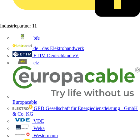
Industriepartner
11
bfe
de - das Elektrohandwerk
ETIM Deutschland eV
etz
Europacable
GED Gesellschaft für Energiedienstleistung - GmbH
& Co. KG
VDE
Weka
Westermann