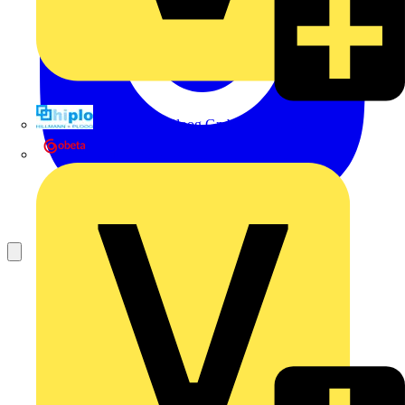
Hillmann & Ploog GmbH & Co. KG
Oskar Böttcher GmbH & Co. KG