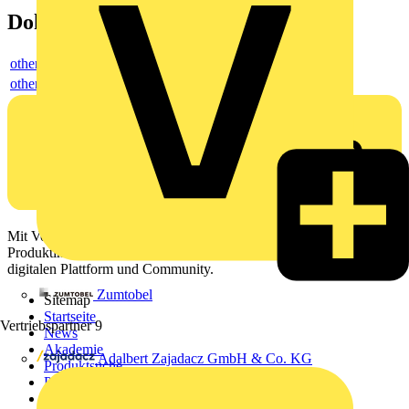
Dokumente
others
others
Mit Voltimum erhalten Elektrofachkräfte Zugang zu Branchennews,
Produktinformationen, Schulungen und Tools – alles auf einer
digitalen Plattform und Community.
Zumtobel
Sitemap
Startseite
Vertriebspartner
9
News
Akademie
Adalbert Zajadacz GmbH & Co. KG
Produktsuche
Partner
Voltimum+