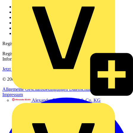
Weitere Links
Über uns
Kontakt
Downloadbereich (PDFs)
Häufig gestellte Fragen
voltimum.com
Registrierung
Registrieren Sie sich kostenlos und erhalten Sie stets aktuelle
Informationen aus der Elektroindustrie.
Jetzt registrieren
© 2002-
2026
Voltimum
Allgemeine Geschäftsbedingungen
Datenschutzerklärung
Impressum
Alexander Bürkle GmbH & Co. KG