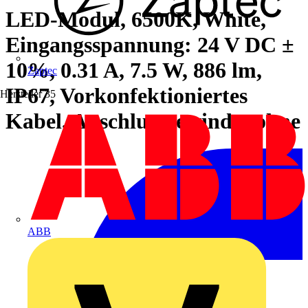
LED-Modul, 6500K, White,
Eingangsspannung: 24 V DC ±
10%, 0.31 A, 7.5 W, 886 lm,
Zaptec
IP67, Vorkonfektioniertes
Hersteller
35
Kabel, Anschlussgewinde: ohne
ABB