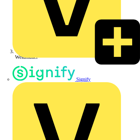
Weidmüller
Signify