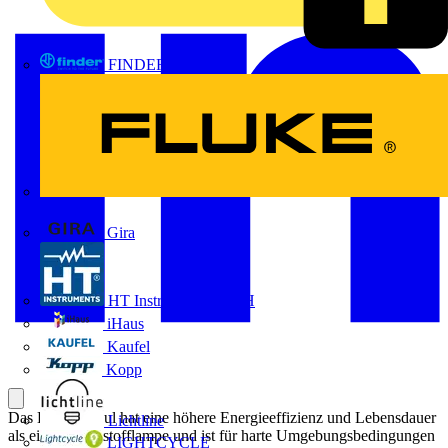
FINDER
FLUKE
Gira
HT Instruments GmbH
iHaus
Kaufel
Kopp
Das LED-Modul hat eine höhere Energieeffizienz und Lebensdauer
Lichtline
als eine Leuchtstofflampe und ist für harte Umgebungsbedingungen
LIGHTCYCLE