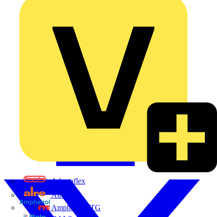
Adaptaflex
Alre
Amphenol FTG