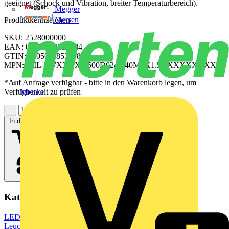
geeignet (Schock und Vibration, breiter Temperaturbereich).
Megger
Mersen
Produktkennzeichen
SKU: 2528000000
EAN: 04050118538984
GTIN: 04050118538984
MPN: WIL-LWXXXX-6500D024-240MFX1.5OXXXXXXXX
*Auf Anfrage verfügbar - bitte in den Warenkorb legen, um
Verfügbarkeit zu prüfen
Merten
−
+
In den Warenkorb
Kategorien
LED Beleuchtung & Leuchten
LED Beleuchtung
LED Lampen &
Leuchtmittel