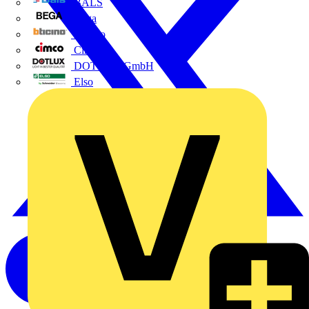
BALS
Bega
Bticino
Cimco
DOTLUX GmbH
Elso