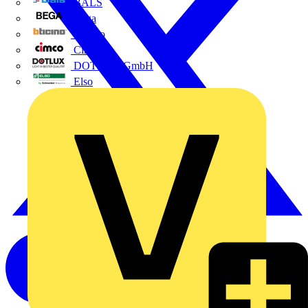
BALS
Bega
Bticino
Cimco
DOTLUX GmbH
Elso