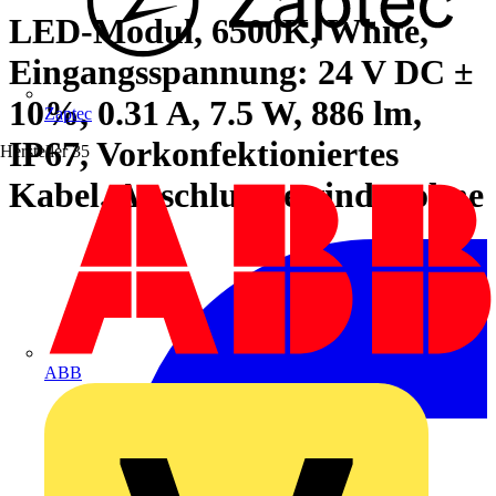
LED-Modul, 6500K, White,
Eingangsspannung: 24 V DC ±
10%, 0.31 A, 7.5 W, 886 lm,
Zaptec
IP67, Vorkonfektioniertes
Hersteller
35
Kabel, Anschlussgewinde: ohne
ABB