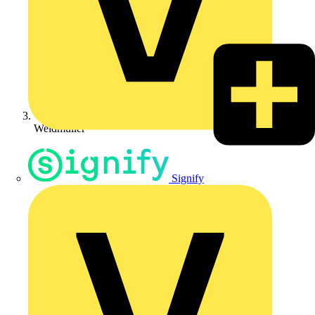
Weidmüller
Signify