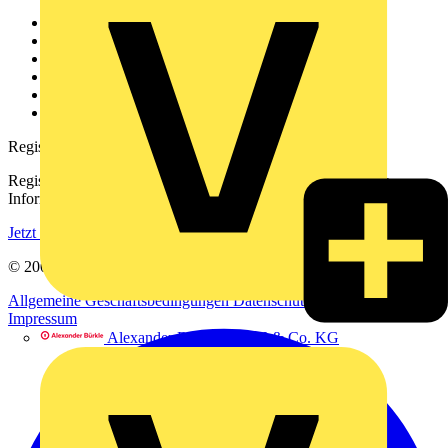
Weitere Links
Über uns
Kontakt
Downloadbereich (PDFs)
Häufig gestellte Fragen
voltimum.com
Registrierung
Registrieren Sie sich kostenlos und erhalten Sie stets aktuelle
Informationen aus der Elektroindustrie.
Jetzt registrieren
© 2002-
2026
Voltimum
Allgemeine Geschäftsbedingungen
Datenschutzerklärung
Impressum
Alexander Bürkle GmbH & Co. KG