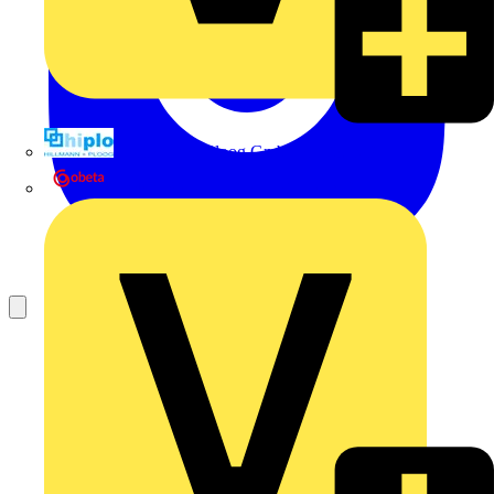
Hillmann & Ploog GmbH & Co. KG
Oskar Böttcher GmbH & Co. KG