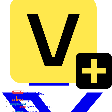
Adaptaflex
Alre
Amphenol FTG