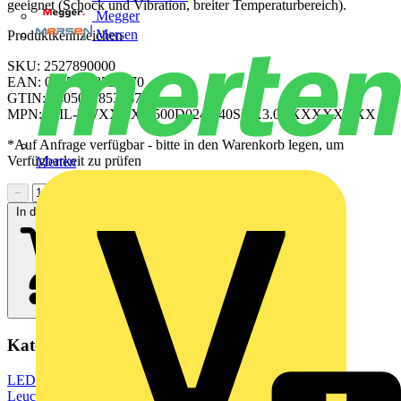
geeignet (Schock und Vibration, breiter Temperaturbereich).
Megger
Mersen
Produktkennzeichen
SKU: 2527890000
EAN: 04050118538670
GTIN: 04050118538670
MPN: WIL-LWXXXX-6500D024-240SXX3.0BXXXXXXXX
*Auf Anfrage verfügbar - bitte in den Warenkorb legen, um
Verfügbarkeit zu prüfen
Merten
−
+
In den Warenkorb
Kategorien
LED Beleuchtung & Leuchten
LED Beleuchtung
LED Lampen &
Leuchtmittel