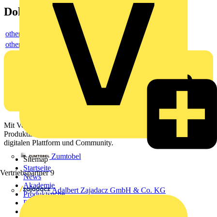
Dokumente
others
others
Mit Voltimum erhalten Elektrofachkräfte Zugang zu Branchennews,
Produktinformationen, Schulungen und Tools – alles auf einer
digitalen Plattform und Community.
Zumtobel
Sitemap
Startseite
Vertriebspartner
9
News
Akademie
Adalbert Zajadacz GmbH & Co. KG
Produktsuche
Partner
Voltimum+