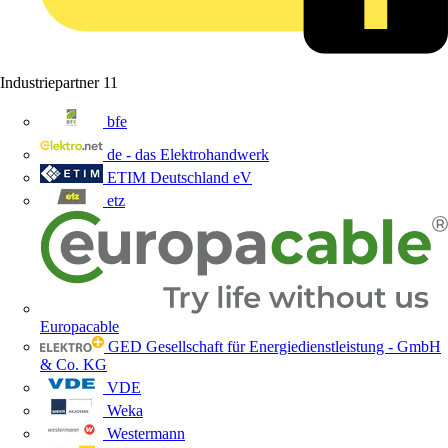
Industriepartner
11
bfe
de - das Elektrohandwerk
ETIM Deutschland eV
etz
Europacable
GED Gesellschaft für Energiedienstleistung - GmbH
& Co. KG
VDE
Weka
Westermann