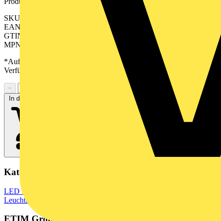
Produktkennzeichen
SKU: 2614400000
EAN: 04050118650600
GTIN: 04050118650600
MPN: WIL-LWXXXX-5700D024-240SXX0.3BM12GXXXX
*Auf Anfrage verfügbar - bitte in den Warenkorb legen, um
Verfügbarkeit zu prüfen
−
+
In den Warenkorb
Kategorien
LED Beleuchtung & Leuchten
LED Beleuchtung
LED Lampen &
Leuchtmittel
ETIM Group