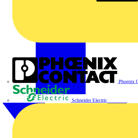
Phoenix C
Schneider Electric