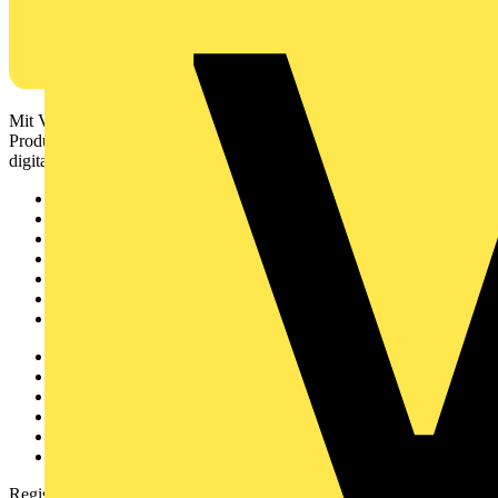
Mit Voltimum erhalten Elektrofachkräfte Zugang zu Branchennews,
Produktinformationen, Schulungen und Tools – alles auf einer
digitalen Plattform und Community.
Sitemap
Startseite
News
Akademie
Produktsuche
Partner
Voltimum+
Weitere Links
Über uns
Kontakt
Downloadbereich (PDFs)
Häufig gestellte Fragen
voltimum.com
Registrierung