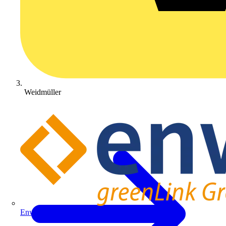
Weidmüller
Enwitec