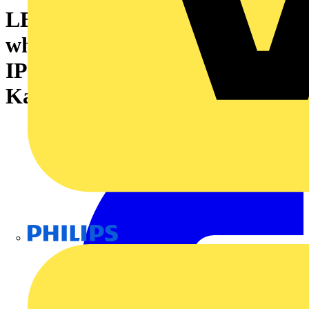
LED-Modul, 5700K, Cold
white, 0.31 A, 7.5 W, 706 lm,
IP67, Vorkonfektioniertes
Kabel, Anschlussgewinde: M12
Philips