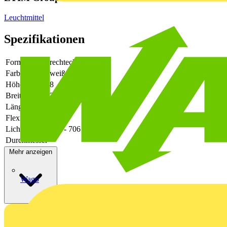
Leuchtmittel
Spezifikationen
Form
rechteckig
Farbe
weiß
Höhe
8
Breite
240
Länge
40
Flexibel
Nein
Lichtstrom
706 - 706
Durchmesser
-
Mehr anzeigen
Wago