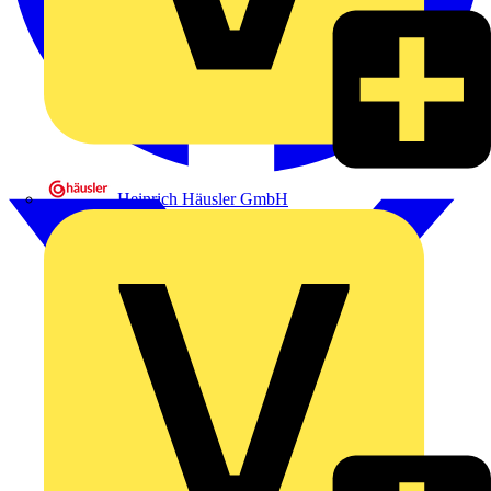
Heinrich Häusler GmbH