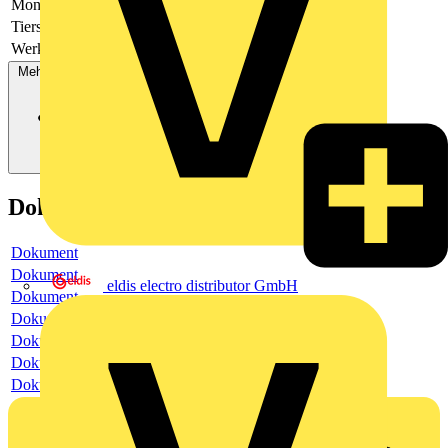
Montagehöhe
2.2
Tierschneise
Nein
Werkstoffgüte
Thermoplast
Mehr anzeigen
Dokumente
Dokument
Dokument
eldis electro distributor GmbH
Dokument
Dokument
Dokument
Dokument
Dokument