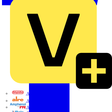
Adaptaflex
Alre
Amphenol FTG