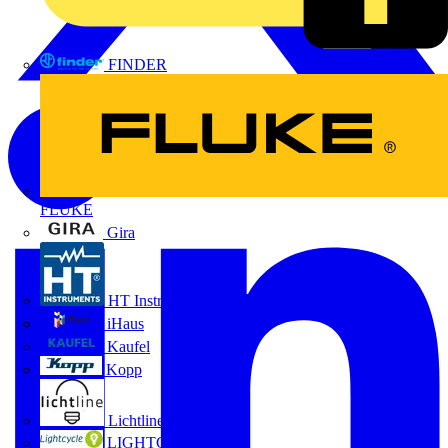
FINDER
FLUKE
Gira
HT Instruments GmbH
iHaus
Kaufel
Kopp
Lichtline
LIGHTCYCLE