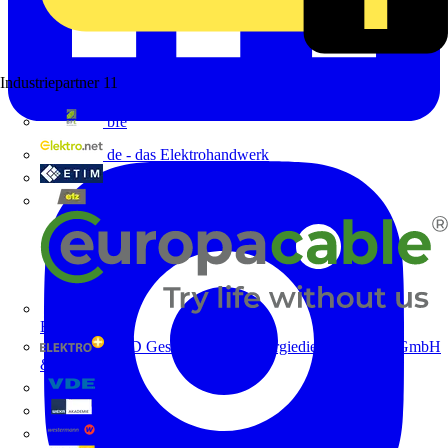
Industriepartner
11
bfe
de - das Elektrohandwerk
ETIM Deutschland eV
etz
Europacable
GED Gesellschaft für Energiedienstleistung - GmbH
& Co. KG
VDE
Weka
Westermann