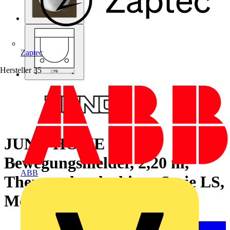
Zaptec
Hersteller
35
JUNG HOME
Bewegungsmelder, 2,20 m,
ABB
Thermoplast lackiert, Serie LS,
Messing antik