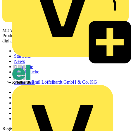
Mit Voltimum erhalten Elektrofachkräfte Zugang zu Branchennews,
Produktinformationen, Schulungen und Tools – alles auf einer
digitalen Plattform und Community.
Sitemap
Startseite
News
Akademie
Produktsuche
Partner
Emil Löffelhardt GmbH & Co. KG
Voltimum+
Weitere Links
Über uns
Kontakt
Downloadbereich (PDFs)
Häufig gestellte Fragen
voltimum.com
Registrierung