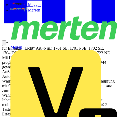
Megger
Mersen
Merten
für Einsätze "Licht" Art.-Nrn.: 1701 SE, 1701 PSE, 1702 SE,
1704 ESE, 1710 DE, 1711 DE, 1712 DE, 1713 DSTE, 1723 NE
Mit Dichtungsset Art.-Nr.: AS CD 50 DS und
programmspezifischen "IP44-Rahmen" ist der Schutzgrad IP44
gewährleistet. IP44-Installation in Innenräumen und im
Außenbereich zulässig Bestimmungsgemäßer Gebrauch
Automatisches Schalten von Beleuchtung, abhängig von
Wärmebewegung und Umgebungshelligkeit Drahtlose Verknüpfung
mit Geräten des JUNG HOME Systems Betrieb mit Systemeinsatz
zum Schalten oder Dimmen oder Nebenstelle 3-Draht
Wandmontage auf Systemeinsatz Produkteigenschaften
Inbetriebnahme und Bedienung über JUNG HOME App mit
mobilem Endgerät (Smartphone oder Tablet) über Bluetooth® 2
Tasten für Dauer-EIN/AUS oder Automatikbetrieb Erweiterung des
Erfassungsbereiches durch Kombination mehrerer JUNG HOME