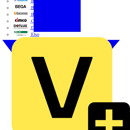
BALS
Bega
Bticino
Cimco
DOTLUX GmbH
Elso