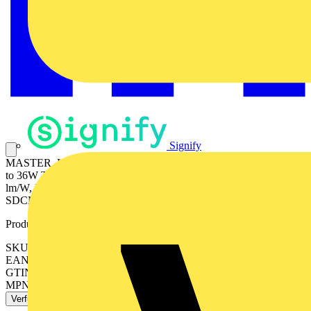
Signify
MASTER, LEDtube, T8, EVG, 1200 mm, 16 W, LED alternative
to 36W TL-D, 4000 K, 2500 lm, CRI 80, 75000 Stunde(n), 156
lm/W, EEL D, G13 Rotatable end-cap, Kunststoff, 1200 mm, RG0,
SDCM 6, PF 0.9, IP20, SVM 0.2, PstLM 0.5
Produktkennzeichen
SKU: 8719514466968
EAN: 8719514466968
GTIN: 8719514466975
MPN: MAS LEDtube HF 1200mm UO 16W840 T8
Verfügbar: 2 Händler