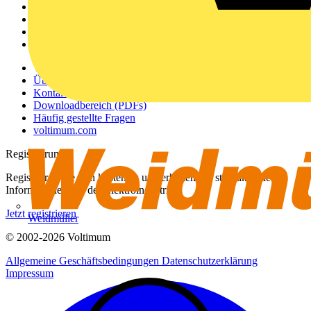
Akademie
Produktsuche
Partner
Voltimum+
Weitere Links
Über uns
Kontakt
Downloadbereich (PDFs)
Häufig gestellte Fragen
voltimum.com
Registrierung
Registrieren Sie sich kostenlos und erhalten Sie stets aktuelle
Informationen aus der Elektroindustrie.
Jetzt registrieren
Weidmüller
© 2002-
2026
Voltimum
Allgemeine Geschäftsbedingungen
Datenschutzerklärung
Impressum