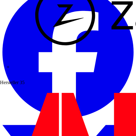
Zaptec
Hersteller
35