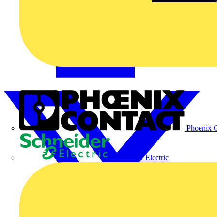
Phoenix C
Schneider Electric