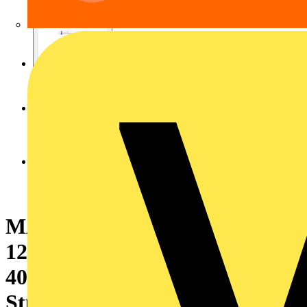
MASTER, LEDtube, T8, EVG,
1200 mm, 16 W, 36W TL-D,
4000 K, 2500 lm, CRI 80, 75000
Stunde(n)