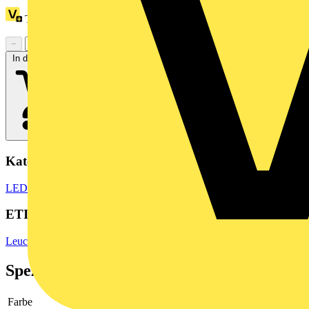
Treuepunkte:
54
−
+
In den Warenkorb
Kategorien
LED Beleuchtung & Leuchten
LED Beleuchtung
LED Röhren
ETIM Group
Leuchtmittel
Spezifikationen
Farbe
weiß