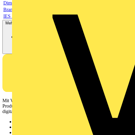
Dimensioned drawing url
Brand logo
IES File url
Mehr anzeigen
Mit Voltimum erhalten Elektrofachkräfte Zugang zu Branchennews,
Produktinformationen, Schulungen und Tools – alles auf einer
digitalen Plattform und Community.
Sitemap
Startseite
News