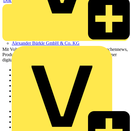
Dokument
Alexander Bürkle GmbH & Co. KG
Mit Voltimum erhalten Elektrofachkräfte Zugang zu Branchennews,
Produktinformationen, Schulungen und Tools – alles auf einer
digitalen Plattform und Community.
Sitemap
Startseite
News
Akademie
Produktsuche
Partner
Voltimum+
Weitere Links
Über uns
Kontakt
Downloadbereich (PDFs)