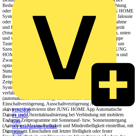
Bedienen von z. B. Jalousien, Rollladen, Markisen, Beleuchtung
oder Lüftern Drahtlose Verknüpfung mit Geräten des JUNG HOME
Systems Betrieb mit Systemeinsatz zum Schalten, Dimmen, Jalousie
oder Nebenstelle 3-Draht Produkteigenschaften Inbetriebnahme
und Bedienung über JUNG HOME App mit mobilem Endgerät
(Smartphone oder Tablet) über Bluetooth® Bedienung oben, unten
und vollflächig mit bis zu 2 verknüpften Funktionen pro Wippe
Tasten nutzen zur Steuerung von Bereichen (Gruppen) oder um
Szenen aufzurufen Tasten nutzen, um drahtlos verknüpfte JUNG
HOME Geräte zu bedienen Tasten nutzen, um Sperrfunktion und
Zwangsführung auszulösen Mehrfarbige Statusanzeige mit
optionalem Nachtmodus Rückmeldung des Lastzustands über
Status-LED Sperren der lokalen Bedienung Einbindung der Last in
Bereiche (Gruppen), Zentralfunktionen und Szenen Bis zu 16
Zeitprogramme steuern die Funktionen des jeweiligen
Systemeinsatzes (Einschalten, Ausschalten, Dimmen, Jalousie
verfahren, Temperatur verstellen) Treppenlichtfunktion
(automatische Abschaltung) mit Abschaltwarnung Nachlaufzeit,
Einschaltverzögerung, Ausschaltverzögerung Automatikfunktionen
aktivieren/deaktivieren über JUNG HOME App Automatische
FINDER
Datum- und Uhrzeitaktualisierung bei Verbindung mit mobilem
FLUKE
Endgerät Zeitprogramme mit Sonnenauf- bzw. Sonnenuntergang
Gira
(Astrotimer) Maximalhelligkeit und Mindesthelligkeit einstellbar, mit
HT Instruments GmbH
Dimmeinsatz Einschalten mit letzter Helligkeit oder fester
iHaus