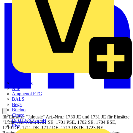
Adaptaflex
Alre
Amphenol FTG
BALS
Bega
Bticino
Cimco
für Einsätze "Jalousie" Art.-Nrn.: 1730 JE und 1731 JE für Einsätze
DOTLUX GmbH
"Licht" Art.-Nrn.: 1701 SE, 1701 PSE, 1702 SE, 1704 ESE,
Elso
1710 DE, 1711 DE, 1712 DE, 1713 DSTE, 1723 NE
Bestimmungsgemäßer Gebrauch Manuelles und automatisches