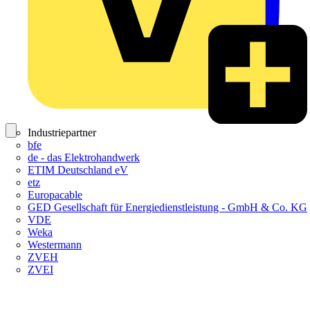
Industriepartner
bfe
de - das Elektrohandwerk
ETIM Deutschland eV
etz
Europacable
GED Gesellschaft für Energiedienstleistung - GmbH & Co. KG
VDE
Weka
Westermann
ZVEH
ZVEI