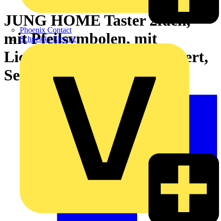
JUNG HOME Taster 2fach,
Phoenix Contact
mit Pfeilsymbolen, mit
Schneider Electric
Lichtleiter, Duroplast lackiert,
Serie LS, schneeweiß matt