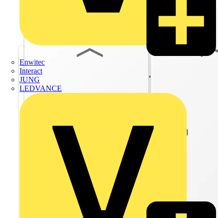
Enwitec
Interact
JUNG
LEDVANCE