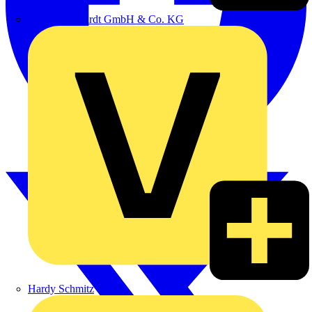
Emil Löffelhardt GmbH & Co. KG
Hardy Schmitz