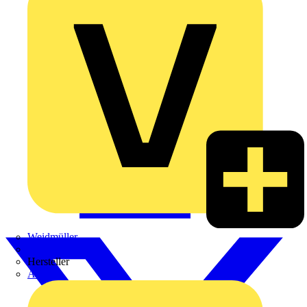
Weidmüller
Zaptec
Hersteller
ABB