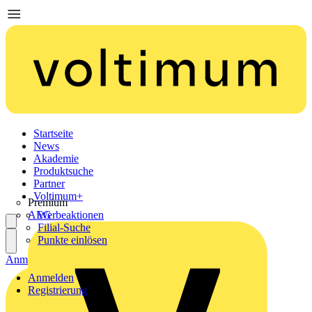
Startseite
News
Akademie
Produktsuche
Partner
Voltimum+
Premium
AEG
Werbeaktionen
Filial-Suche
Punkte einlösen
Anmelden
Registrierung
Anmelden
Registrierung