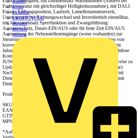
Einschalthelligkeit, mit Dimmeinsatz Warmdimmen (Ändern der
Kaufel
Farbtemperatur mit gleichzeitiger Helligkeitszunahme), mit DALI
Kopp
Einsatz Lüftungsposition, Laufzeit, Lamellenumsteuerzeit,
Lichtline
Umsteuerzeit bei Richtungswechsel und Inversbetrieb einstellbar,
LIGHTCYCLE
mit Jalousieeinsatz Sperrfunktion und Zwangsführung:
Megger
Aussperrschutz, Dauer-EIN/AUS oder für feste Zeit EIN/AUS
Mersen
Auswertung der Nebenstelleneingänge (wenn vorhanden) zur
Merten
Steuerung des Systemeinsatzes Windalarm über Anschluss von
konventionellen Wettersensoren an Nebenstelleneingang, mit
Jalousieeinsatz Bluetooth® Mesh für voll verschlüsselte drahtlose
Kommunikation und Repeaterfunktion Updatefähig über
JUNG HOME App Zukünftig per Update verfügbar: (Hinweise zu
Updates und Terminen finden sie unter jung.group/junghome)
Nachtlichtfunktion mit Zeitraum für Helligkeitsabsenkung, mit
Dimmeinsatz Hotelfunktion (Orientierungslicht statt AUS), mit
Dimmeinsatz
Produktkennzeichen
SKU: BTLS17102PWWM
EAN: 4011377201309
GTIN: 4011377201309
MPN: BT LS 17102 P WWM
*Auf Anfrage verfügbar - bitte in den Warenkorb legen, um
Verfügbarkeit zu prüfen