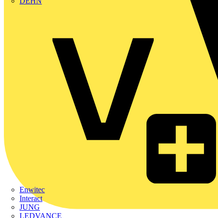
DEHN
Enwitec
Interact
JUNG
LEDVANCE