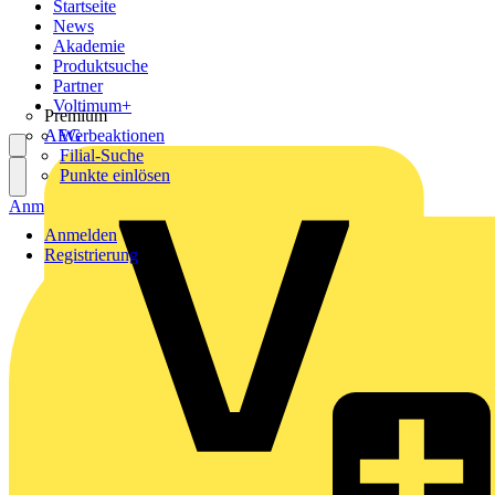
Startseite
News
Akademie
Produktsuche
Partner
Voltimum+
Premium
AEG
Werbeaktionen
Filial-Suche
Punkte einlösen
Anmelden
Registrierung
Anmelden
Registrierung