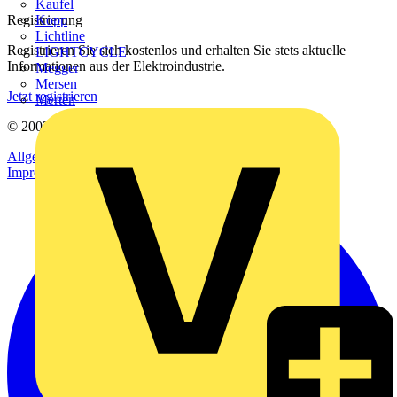
Kaufel
Registrierung
Kopp
Lichtline
Registrieren Sie sich kostenlos und erhalten Sie stets aktuelle
LIGHTCYCLE
Informationen aus der Elektroindustrie.
Megger
Mersen
Jetzt registrieren
Merten
© 2002-
2026
Voltimum
Allgemeine Geschäftsbedingungen
Datenschutzerklärung
Impressum