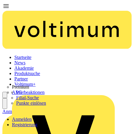
Startseite
News
Akademie
Produktsuche
Partner
Voltimum+
Premium
AEG
Werbeaktionen
Filial-Suche
Punkte einlösen
Anmelden
Registrierung
Anmelden
Registrierung