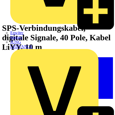
SPS-Verbindungskabel,
Enwitec
digitale Signale, 40 Pole, Kabel
Interact
JUNG
LiYY, 10 m
LEDVANCE