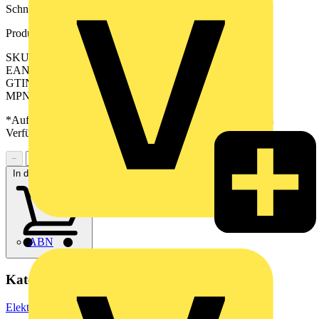
Schnittstelle.
Produktkennzeichen
SKU: 2579210100
EAN: 04099986601413
GTIN: 04099986601413
MPN: PAC-S1500-UNIU-V1-10M
*Auf Anfrage verfügbar - bitte in den Warenkorb legen, um
Verfügbarkeit zu prüfen
−
+
In den Warenkorb
ABN
Kategorien
Elektrokabel & Leitungen
Spezialkabel