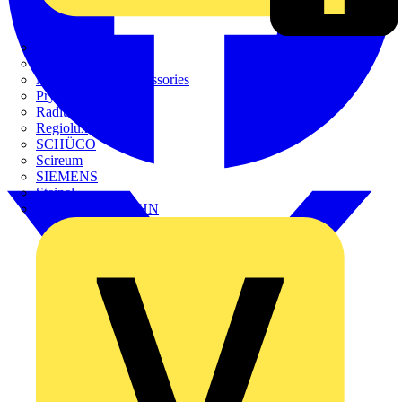
METZ CONNECT
Nexans
Nexans Power Accessories
Prysmian
Radium
Regiolux
SCHÜCO
Scireum
SIEMENS
Steinel
STRIEBEL & JOHN