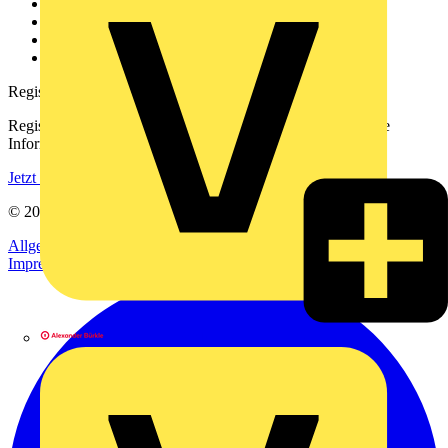
Kontakt
Downloadbereich (PDFs)
Häufig gestellte Fragen
voltimum.com
Registrierung
Registrieren Sie sich kostenlos und erhalten Sie stets aktuelle
Informationen aus der Elektroindustrie.
Jetzt registrieren
© 2002-
2026
Voltimum
Allgemeine Geschäftsbedingungen
Datenschutzerklärung
Impressum
Alexander Bürkle GmbH & Co. KG