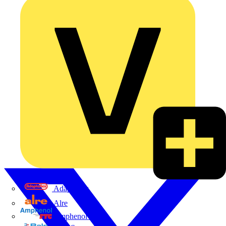
Adaptaflex
Alre
Amphenol FTG