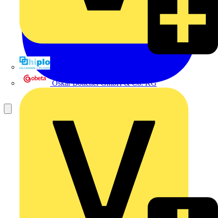
Hillmann & Ploog GmbH & Co. KG
Oskar Böttcher GmbH & Co. KG