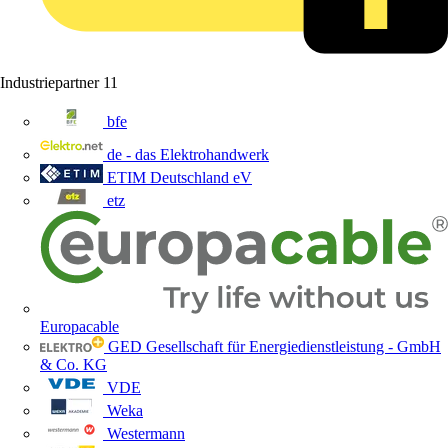
Industriepartner
11
bfe
de - das Elektrohandwerk
ETIM Deutschland eV
etz
Europacable
GED Gesellschaft für Energiedienstleistung - GmbH
& Co. KG
VDE
Weka
Westermann