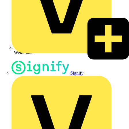
Weidmüller
Signify