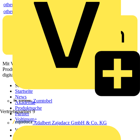
others
others
Mit Voltimum erhalten Elektrofachkräfte Zugang zu Branchennews,
Produktinformationen, Schulungen und Tools – alles auf einer
digitalen Plattform und Community.
Sitemap
Startseite
News
Zumtobel
Akademie
Produktsuche
Vertriebspartner
9
Partner
Voltimum+
Adalbert Zajadacz GmbH & Co. KG
Weitere Links
Über uns