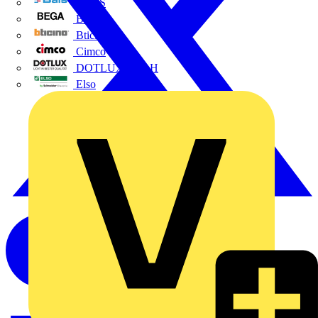
BALS
Bega
Bticino
Cimco
DOTLUX GmbH
Elso