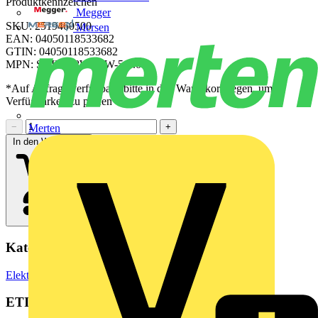
Produktkennzeichen
Megger
SKU: 2519460500
Mersen
EAN: 04050118533682
GTIN: 04050118533682
MPN: SAIL-7/8W7/8W-5-5.0U
*Auf Anfrage verfügbar - bitte in den Warenkorb legen, um
Verfügbarkeit zu prüfen
−
+
Merten
In den Warenkorb
Kategorien
Elektrokabel & Leitungen
Spezialkabel
ETIM Group