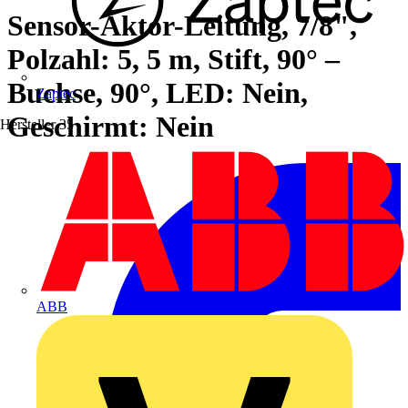
Sensor-Aktor-Leitung, 7/8",
Polzahl: 5, 5 m, Stift, 90° –
Buchse, 90°, LED: Nein,
Zaptec
Geschirmt: Nein
Hersteller
35
ABB