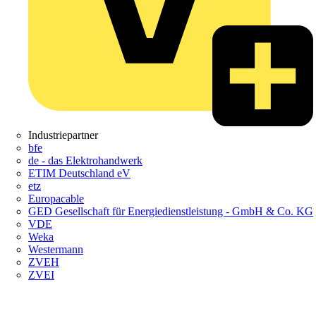
Industriepartner
bfe
de - das Elektrohandwerk
ETIM Deutschland eV
etz
Europacable
GED Gesellschaft für Energiedienstleistung - GmbH & Co. KG
VDE
Weka
Westermann
ZVEH
ZVEI