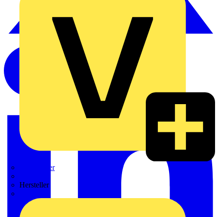
Weidmüller
Zaptec
Hersteller
ABB