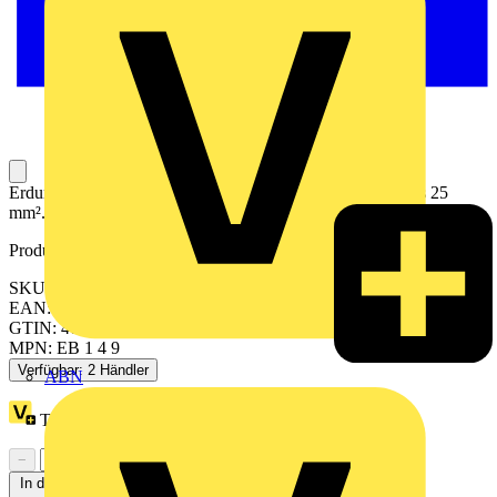
Erdungsbügel einphasig, vierpolig mit Anschlußklemme bis 25
mm².
Produktkennzeichen
SKU: 900417
EAN: 4013364120419
GTIN: 4013364120419
MPN: EB 1 4 9
Verfügbar: 2 Händler
ABN
Treuepunkte:
1
−
+
In den Warenkorb