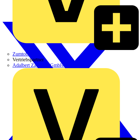
Zumtobel
Vertriebspartner
Adalbert Zajadacz GmbH & Co. KG