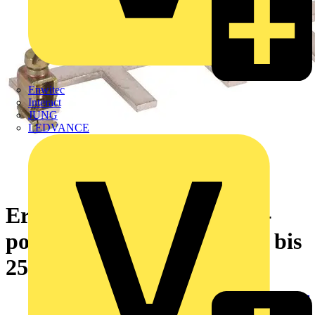
Enwitec
Interact
JUNG
LEDVANCE
Erdungsbuegel einphasig 4-
polig mit Anschlussklemme bis
25 mm*2