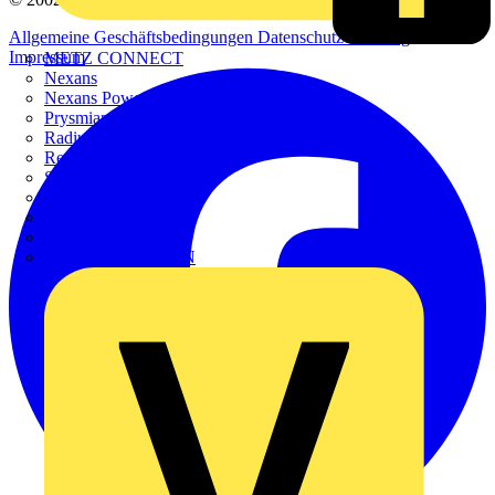
Allgemeine Geschäftsbedingungen
Datenschutzerklärung
Impressum
METZ CONNECT
Nexans
Nexans Power Accessories
Prysmian
Radium
Regiolux
SCHÜCO
Scireum
SIEMENS
Steinel
STRIEBEL & JOHN