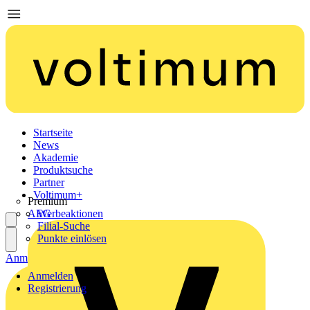
Startseite
News
Akademie
Produktsuche
Partner
Voltimum+
Premium
AEG
Werbeaktionen
Filial-Suche
Punkte einlösen
Anmelden
Registrierung
Anmelden
Registrierung