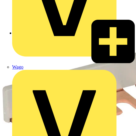
Zurück zu Produkte
Wago