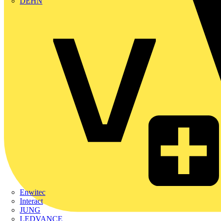
DEHN
Enwitec
Interact
JUNG
LEDVANCE