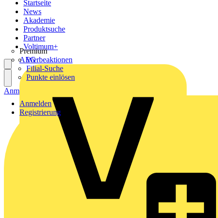
Startseite
News
Akademie
Produktsuche
Partner
Voltimum+
Premium
AEG
Werbeaktionen
Filial-Suche
Punkte einlösen
Anmelden
Registrierung
Anmelden
Registrierung