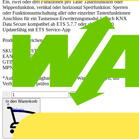
Ein, zwei oder drei Funktionen pro Taste Tastenfunktion oder
Wippenfunktion, vertikal oder horizontal Sperrfunktion: Sperren
oder Funktionsumschaltung aller oder einzelner Tastenfunktionen
Anschluss für ein Tastsensor-Erweiterungsmodul 1-4fach KNX
Data Secure kompatibel ab ETS 5.7.7 oder ab ETS 6.3.0
Updatefähig mit ETS Service-App
Produktkennzeichen
SKU: A42941ST
EAN: 4011377339187
GTIN: 4011377339187
MPN: A 4294 1ST
*Auf Anfrage verfügbar - bitte in den Warenkorb legen, um
Verfügbarkeit zu prüfen
−
+
In den Warenkorb
Wago