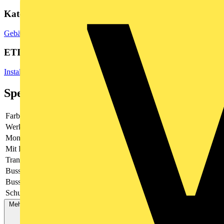
Kategorien
Gebäudeleittechnik & Automation
Lichtsteuerungssysteme
ETIM Group
Installationsbussysteme
Spezifikationen
Farbe
-
Werkstoff
Kunststoff
Montageart
Unterputz
Mit Display
Nein
Transparent
-
Bussystem KNX
Ja
Bussystem LON
Nein
Schutzart (IP)
IP2X
Mehr anzeigen