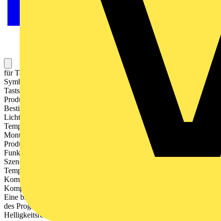
für Tastensatz 4fach, Art.-Nr.: A 404 TSA .. für Taste 4fach mit
Symbolen, Art.-Nr.: A 404 TSAP .. erweiterbar mit einem
Tastsensor-Erweiterungsmodul Art.-Nr.: 409.. TSEM ETS-
Produktfamilie: Taster Produkttyp: Taster 4fach
Bestimmungsgemäßer Gebrauch Bedienen von Verbrauchern, z.B.
Licht ein/aus, Dimmen, Jalousien auf/ab, Helligkeitswerte,
Temperaturen, Abrufen und Abspeichern von Lichtszenen etc.
Montage in Gerätedose mit Abmessungen nach DIN 49073
Produkteigenschaften KNX Medium: TP 256 Tastsensor-
Funktionen Schalten, Dimmen, Jalousiesteuerung, Wertgeber,
Szenenaufruf etc. Messung der Raumtemperatur
Temperaturmessung wahlweise mit geräteinternem Fühler und über
Kommunikationsobjekt verbundenem externen Fühler
Komplettierung mit Tastensatz Zwei rote Status-LEDs pro Taste
Eine blaue Betriebs-LED als Orientierungslicht sowie zur Anzeige
des Programmierzustands LED-Funktionen Alarmmeldung und
Helligkeitsreduzierung separat einstellbar Integrierter Busankoppler