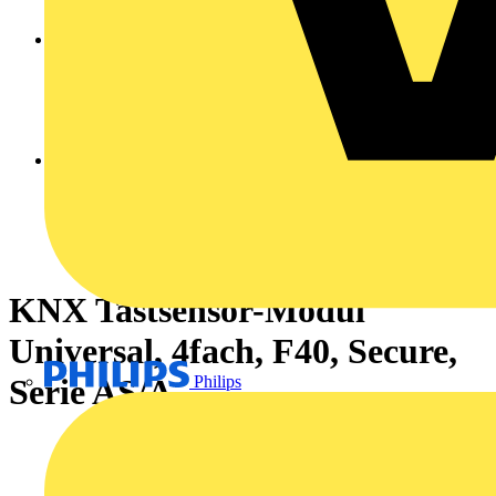
KNX Tastsensor-Modul
Universal, 4fach, F40, Secure,
Philips
Serie AS/A