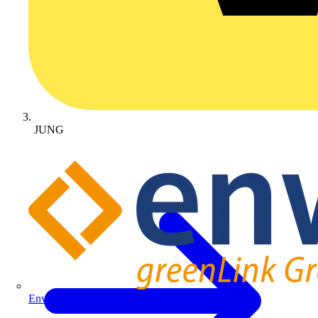
JUNG
Enwitec