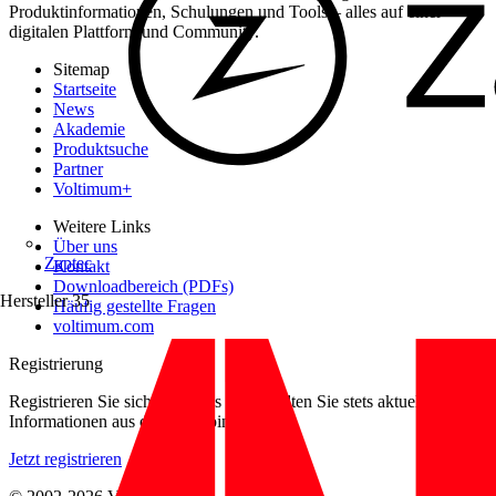
Produktinformationen, Schulungen und Tools – alles auf einer
digitalen Plattform und Community.
Sitemap
Startseite
News
Akademie
Produktsuche
Partner
Voltimum+
Weitere Links
Über uns
Zaptec
Kontakt
Downloadbereich (PDFs)
Hersteller
35
Häufig gestellte Fragen
voltimum.com
Registrierung
Registrieren Sie sich kostenlos und erhalten Sie stets aktuelle
Informationen aus der Elektroindustrie.
Jetzt registrieren