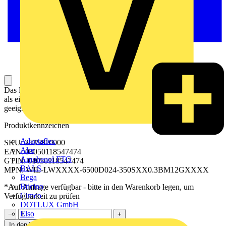
Das LED-Modul hat eine höhere Energieeffizienz und Lebensdauer
als eine Leuchtstofflampe und ist für harte Umgebungsbedingungen
geeignet (Schock und Vibration, breiter Temperaturbereich).
Produktkennzeichen
Adaptaflex
SKU: 2535810000
Alre
EAN: 04050118547474
Amphenol FTG
GTIN: 04050118547474
BALS
MPN: WIL-LWXXXX-6500D024-350SXX0.3BM12GXXXX
Bega
Bticino
*Auf Anfrage verfügbar - bitte in den Warenkorb legen, um
Cimco
Verfügbarkeit zu prüfen
DOTLUX GmbH
Elso
−
+
In den Warenkorb