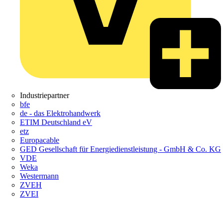
Industriepartner
bfe
de - das Elektrohandwerk
ETIM Deutschland eV
etz
Europacable
GED Gesellschaft für Energiedienstleistung - GmbH & Co. KG
VDE
Weka
Westermann
ZVEH
ZVEI