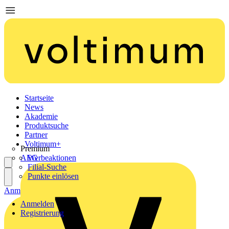
Startseite
News
Akademie
Produktsuche
Partner
Voltimum+
Premium
AEG
Werbeaktionen
Filial-Suche
Punkte einlösen
Anmelden
Registrierung
Anmelden
Registrierung