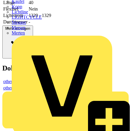
Kaufel
Länge
40
Kopp
Flexibel
Nein
Lichtline
Lichtstrom
1329 - 1329
LIGHTCYCLE
Durchmesser
-
Megger
Mersen
Mehr anzeigen
Merten
Dokumente
others
others