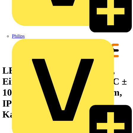
Philips
LED-Modul, 6500K, White,
Eingangsspannung: 24 V DC ±
10%, 0.48 A, 11.5 W, 1329 lm,
IP67, Vorkonfektioniertes
Kabel, Anschlussgewinde: M12