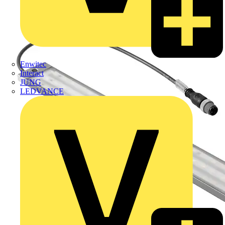
Enwitec
Interact
JUNG
LEDVANCE