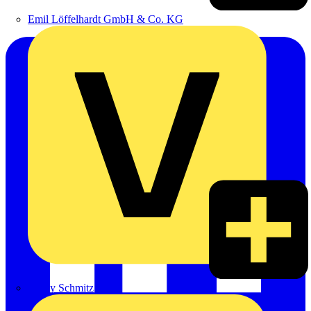
Emil Löffelhardt GmbH & Co. KG
Hardy Schmitz