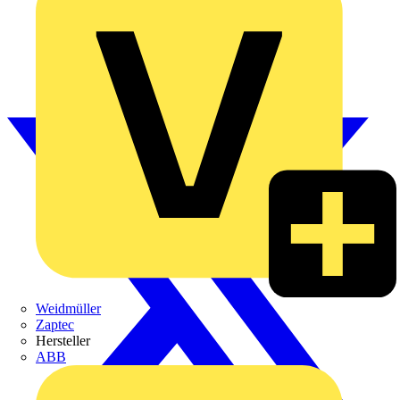
Weidmüller
Zaptec
Hersteller
ABB