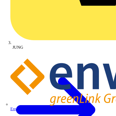
JUNG
Enwitec