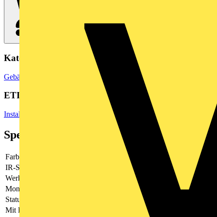
Kategorien
Gebäudeleittechnik & Automation
Lichtsteuerungssysteme
ETIM Group
Installationsbussysteme
Spezifikationen
Farbe
orange
IR-Sensor
Nein
Werkstoff
Kunststoff
Montageart
Unterputz
Status-LED
Ja
Mit Display
Nein