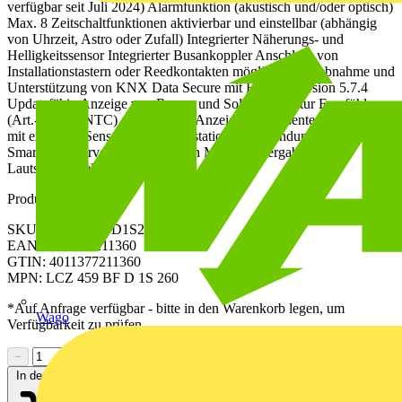
verfügbar seit Juli 2024) Alarmfunktion (akustisch und/oder optisch)
Max. 8 Zeitschaltfunktionen aktivierbar und einstellbar (abhängig
von Uhrzeit, Astro oder Zufall) Integrierter Näherungs- und
Helligkeitssensor Integrierter Busankoppler Anschluss von
Installationstastern oder Reedkontakten möglich Inbetriebnahme und
Unterstützung von KNX Data Secure mit ETS ab Version 5.7.4
Updatefähig Anzeige von Raum- und Soll-Temperatur Fernfühler
(Art.-Nr.: FF NTC) anschließbar Anzeige der Außentemperatur –
mit externem Sensor, z.B. Wetterstation In Verbindung mit JUNG
Smart Visu Server: Steuerung von Musikwiedergabe und
Lautstärkeregelung
Produktkennzeichen
SKU: LCZ459BFD1S260
EAN: 4011377211360
GTIN: 4011377211360
MPN: LCZ 459 BF D 1S 260
*Auf Anfrage verfügbar - bitte in den Warenkorb legen, um
Wago
Verfügbarkeit zu prüfen
−
+
In den Warenkorb