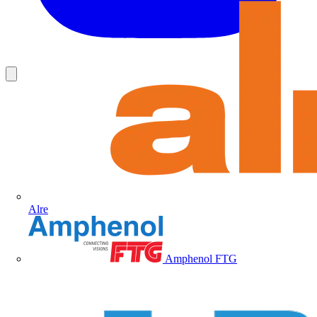
Alre
Amphenol FTG