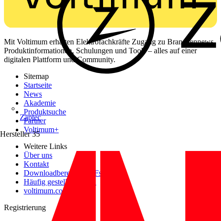
Mit Voltimum erhalten Elektrofachkräfte Zugang zu Branchennews,
Produktinformationen, Schulungen und Tools – alles auf einer
digitalen Plattform und Community.
Sitemap
Startseite
News
Akademie
Produktsuche
Zaptec
Partner
Voltimum+
Hersteller
35
Weitere Links
Über uns
Kontakt
Downloadbereich (PDFs)
Häufig gestellte Fragen
voltimum.com
Registrierung