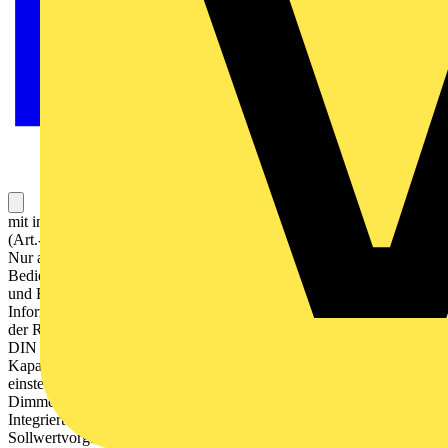
mit integriertem 1fach-Rahmen LS ZERO inklusive Saugheber
(Art.-Nr.: W-HEBER) zur Demontage des Gerätes vom Tragring
Nur als Einzelgerät zu montieren! Bestimmungsgemäßer Gebrauch
Bedienen von Verbrauchern (Licht schalten und dimmen, Jalousien
und Rollladen steuern etc.) Visualisieren von Anlagenzuständen und
Informationen (z.B. Temperatur und Helligkeit) Messen und Regeln
der Raumtemperatur Montage in Gerätedose mit Abmessungen nach
DIN 49073 Produkteigenschaften Hochauflösendes IPS Farbdisplay
Kapazitiver Touchscreen Funktionen der Favoriten-Seiten
einstellbar (ohne ETS) Max. 32 Bedienfunktionen Schalten,
Dimmen, Jalousiesteuerung, Wertgeber, Szenenaufruf etc.
Integrierter Raumtemperaturfühler Raumtemperaturregelung mit
Sollwertvorgabe Steuerung von Split-Units (nur mit Update,