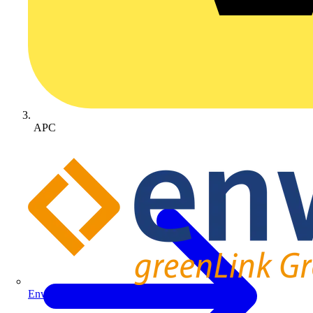
APC
Enwitec