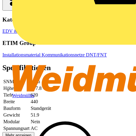
Kategorien
EDV & Peripheriegeräte
Peripheriegeräte
ETIM Group
Installationsmaterial Kommunikationsnetze DNT/FNT
Spezifikationen
SNMP
Nein
Höhe
177.8
Tiefe
620
Weidmüller
Breite
440
Bauform
Standgerät
Gewicht
51.9
Modular
Nein
Spannungsart
AC
Mehr anzeigen