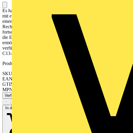
Es handelt sich um eine hochleistungsfähige, rackmontierte USV
mit einer Nennleistung von 6000VA und 6000W. Sie verfügt über
einen 4U-Formfaktor und ist für kritische IT- und
Rechenzentrumsanwendungen konzipiert. Die USV verfügt über
fortschrittliche Batterieverwaltungs- und Überwachungsfunktionen,
die Echtzeiteinblicke in den Zustand und die Leistung der Batterien
ermöglichen. Es arbeitet mit einer Nennspannung von 230 V und
verfügt über mehrere Ausgangsanschlüsse, darunter IEC 60320
C13- und C19- Ausgänge.
Produktkennzeichen
SKU: SRTG6KXLI
EAN: 0731304411826
GTIN: 0731304411826
MPN: SRTG6KXLI
Verfügbar: 1 Händler
−
+
In den Warenkorb