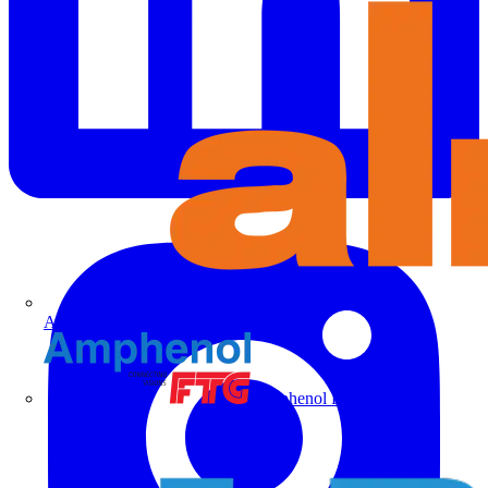
Alre
Amphenol FTG