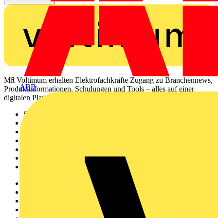
Mit Voltimum erhalten Elektrofachkräfte Zugang zu Branchennews,
ABB
Produktinformationen, Schulungen und Tools – alles auf einer
digitalen Plattform und Community.
Sitemap
Startseite
News
Akademie
Produktsuche
Partner
Voltimum+
Weitere Links
Über uns
Kontakt
Downloadbereich (PDFs)