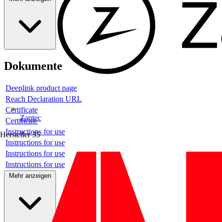
Dokumente
Deeplink product page
Reach Declaration URL
Certificate
Zaptec
Certificate
Instructions for use
Hersteller
35
Instructions for use
Instructions for use
Instructions for use
Mehr anzeigen