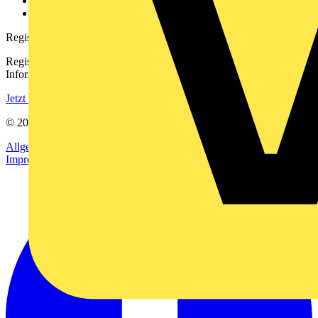
Häufig gestellte Fragen
voltimum.com
Registrierung
Registrieren Sie sich kostenlos und erhalten Sie stets aktuelle
Informationen aus der Elektroindustrie.
Jetzt registrieren
© 2002-
2026
Voltimum
Allgemeine Geschäftsbedingungen
Datenschutzerklärung
Impressum